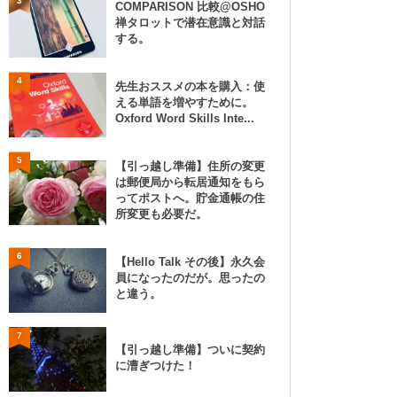
3
COMPARISON 比較@OSHO
禅タロットで潜在意識と対話
する。
4
先生おススメの本を購入：使
える単語を増やすために。
Oxford Word Skills Inte...
5
【引っ越し準備】住所の変更
は郵便局から転居通知をもら
ってポストへ。貯金通帳の住
所変更も必要だ。
6
【Hello Talk その後】永久会
員になったのだが。思ったの
と違う。
7
【引っ越し準備】ついに契約
に漕ぎつけた！