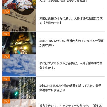
んだ、と実感した話【買ってみる編】
学び
才能は孤独のうちに成り、人格は世の荒波にて成
る【今日の一言】
学び
SEKAI NO OWARIの仕掛け人のインタビュー記事
が興味深い
学び
私にはマグネシウムが必要だ。～分子栄養学で自
分を生かす。
学び
1食における炭水化物の適量を試してみた。分子
栄養学プレ講座より
学び
漢方を砕いて、キャンディーを作った。【疲れを