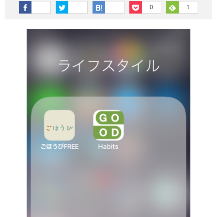
その他英語関連
旅行関連あれこれ
0
1