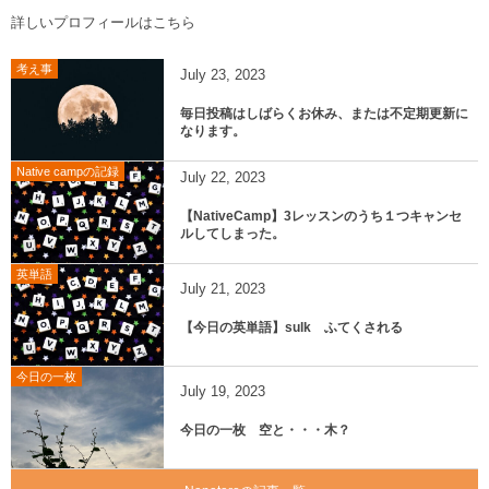
詳しいプロフィールはこちら
考え事
July
23
,
2023
毎日投稿はしばらくお休み、または不定期更新に
なります。
Native campの記録
July
22
,
2023
【NativeCamp】3レッスンのうち１つキャンセ
ルしてしまった。
英単語
July
21
,
2023
【今日の英単語】sulk ふてくされる
今日の一枚
July
19
,
2023
今日の一枚 空と・・・木？