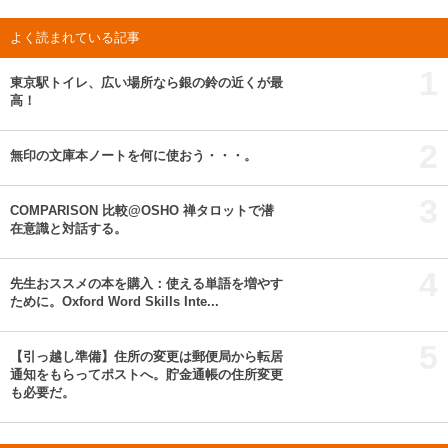
よく読まれている記事
1
東京駅トイレ、広い場所なら銀の鈴の近くが最
高！
2
無印の文庫本ノートを何に使おう・・・。
3
COMPARISON 比較@OSHO 禅タロットで潜
在意識と対話する。
4
先生おススメの本を購入：使える単語を増やす
ために。Oxford Word Skills Inte...
5
【引っ越し準備】住所の変更は郵便局から転居
通知をもらってポストへ。貯金通帳の住所変更
も必要だ。