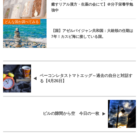
癒すリアル漢方・生薬の会にて】＠分子栄養学勉
強中
どんな国か調べてみる
【国】アゼルバイジャン共和国：大統領の任期は
7年！カスピ海に接している国。
ベーコンレタストマトエッグ～過去の自分と対話す
る【4月26日】
ビルの隙間から空 今日の一枚