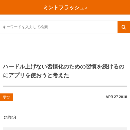
ミントフラッシュ♪
旅行、行ってきた
語学・学習
美容・健康
読書
記録
TOEIC感想・結果
今日買った本
ご朱印帳めぐり
ファスティング
食べ物
英会話！はじめました。
気になる本
イベント
リハビリ(五十肩）
考え事
英検！受験
読書メモ
小山町（静岡県）
カフェイン断ち
捨てログ
ハードル上げない習慣化のための習慣を続けるの
にアプリを使おうと考えた
TOEIC800点への道
川越（埼玉県）
コスメ
今日の一枚
TOEIC（作戦・ノウハウなど）
沖縄
ダイエット
月、星、宇宙
APR
27
2018
学び
TOEIC700点への道
神戸
健康あれこれ
英単語
行ってきたあれこれ
美容あれこれ
約2分