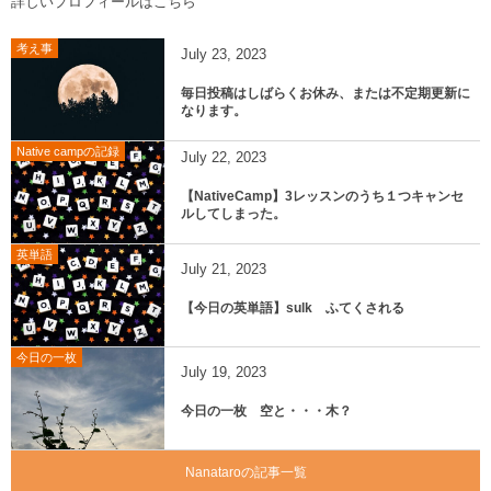
詳しいプロフィールはこちら
考え事
July
23
,
2023
毎日投稿はしばらくお休み、または不定期更新に
なります。
Native campの記録
July
22
,
2023
【NativeCamp】3レッスンのうち１つキャンセ
ルしてしまった。
英単語
July
21
,
2023
【今日の英単語】sulk ふてくされる
今日の一枚
July
19
,
2023
今日の一枚 空と・・・木？
Nanataroの記事一覧