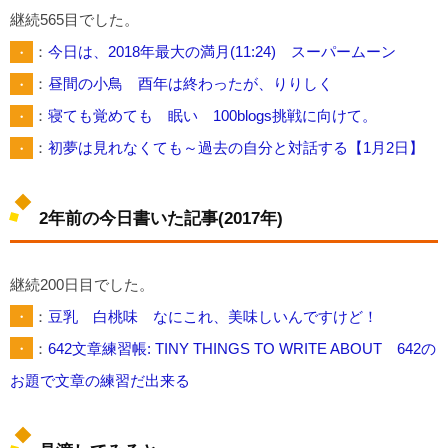
継続565目でした。
・
：
今日は、2018年最大の満月(11:24) スーパームーン
・
：
昼間の小鳥 酉年は終わったが、りりしく
・
：
寝ても覚めても 眠い 100blogs挑戦に向けて。
・
：
初夢は見れなくても～過去の自分と対話する【1月2日】
2年前の今日書いた記事(2017年)
継続200日目でした。
・
：
豆乳 白桃味 なにこれ、美味しいんですけど！
・
：
642文章練習帳: TINY THINGS TO WRITE ABOUT 642の
お題で文章の練習だ出来る