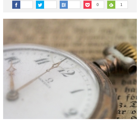
その他英語関連
旅行関連あれこれ
0
1