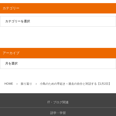
カテゴリー
アーカイブ
HOME
振り返り
小鳥のための早起き～過去の自分と対話する【1月2日】
IT・ブログ関連
語学・学習