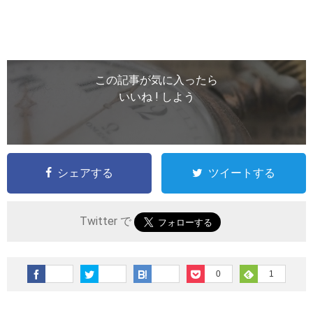
この記事が気に入ったら
いいね ! しよう
シェアする
ツイートする
Twitter で
0
1