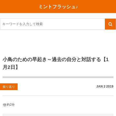
ミントフラッシュ♪
旅行、行ってきた
語学・学習
美容・健康
読書
記録
TOEIC感想・結果
今日買った本
ご朱印帳めぐり
ファスティング
食べ物
英会話！はじめました。
気になる本
イベント
リハビリ(五十肩）
考え事
英検！受験
読書メモ
小山町（静岡県）
カフェイン断ち
捨てログ
小鳥のための早起き～過去の自分と対話する【1
月2日】
TOEIC800点への道
川越（埼玉県）
コスメ
今日の一枚
TOEIC（作戦・ノウハウなど）
沖縄
ダイエット
月、星、宇宙
JAN
2
2019
振り返り
TOEIC700点への道
神戸
健康あれこれ
英単語
行ってきたあれこれ
美容あれこれ
約2分