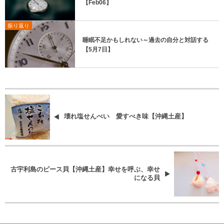
【Feb06】
振り返り
睡眠不足かもしれない～過去の自分と対話する
【5月7日】
壊れ塩せんべい 愛すべき味【沖縄土産】
古宇利島のピース貝【沖縄土産】幸せを呼ぶ、幸せ
になる貝