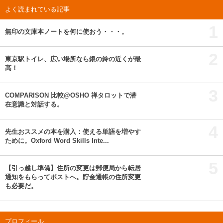
よく読まれている記事
1
無印の文庫本ノートを何に使おう・・・。
2
東京駅トイレ、広い場所なら銀の鈴の近くが最
高！
3
COMPARISON 比較@OSHO 禅タロットで潜
在意識と対話する。
4
先生おススメの本を購入：使える単語を増やす
ために。Oxford Word Skills Inte...
5
【引っ越し準備】住所の変更は郵便局から転居
通知をもらってポストへ。貯金通帳の住所変更
も必要だ。
プロフィール