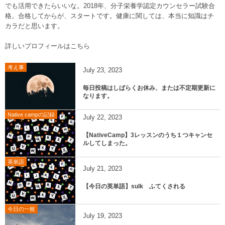
でも活用できたらいいな。2018年、分子栄養学認定カウンセラー試験合
格。合格してからが、スタートです。健康に関しては、本当に知識はチ
カラだと思います。
詳しいプロフィールはこちら
考え事
July
23
,
2023
毎日投稿はしばらくお休み、または不定期更新に
なります。
Native campの記録
July
22
,
2023
【NativeCamp】3レッスンのうち１つキャンセ
ルしてしまった。
英単語
July
21
,
2023
【今日の英単語】sulk ふてくされる
今日の一枚
July
19
,
2023