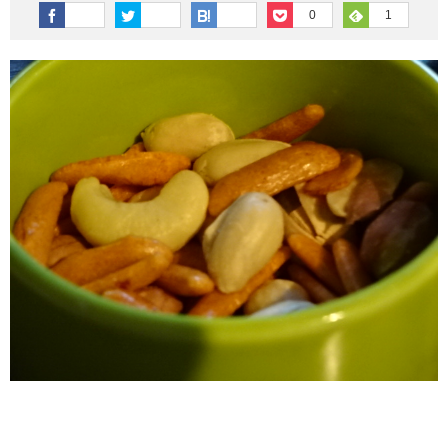
その他英語関連
旅行関連あれこれ
0
1