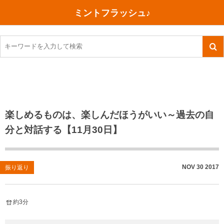
ミントフラッシュ♪
旅行、行ってきた
語学・学習
美容・健康
読書
記録
TOEIC感想・結果
今日買った本
ご朱印帳めぐり
ファスティング
食べ物
英会話！はじめました。
気になる本
イベント
リハビリ(五十肩）
考え事
英検！受験
読書メモ
小山町（静岡県）
カフェイン断ち
捨てログ
楽しめるものは、楽しんだほうがいい～過去の自
分と対話する【11月30日】
TOEIC800点への道
川越（埼玉県）
コスメ
今日の一枚
TOEIC（作戦・ノウハウなど）
沖縄
ダイエット
月、星、宇宙
NOV
30
2017
振り返り
TOEIC700点への道
神戸
健康あれこれ
英単語
行ってきたあれこれ
美容あれこれ
約3分