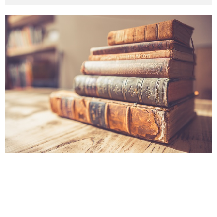
その他英語関連
旅行関連あれこれ