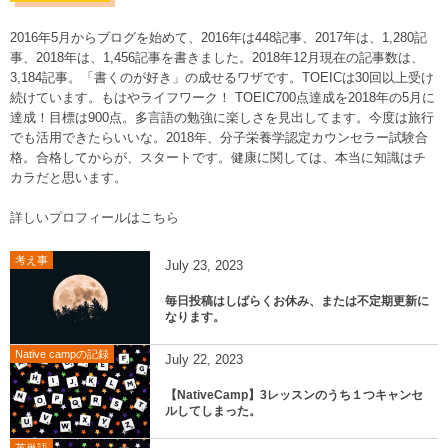
2016年5月からブログを始めて、2016年は448記事、2017年は、1,280記
事、2018年は、1,456記事を書きました。2018年12月現在の記事数は、
3,184記事。「書くのが好き」の成せるワザです。TOEICは30回以上受け
続けています。もはやライフワーク！ TOEIC700点達成を2018年の5月に
達成！目標は900点。多言語の勉強に楽しさを見出してます。今度は旅行
でも活用できたらいいな。2018年、分子栄養学認定カウンセラー試験合
格。合格してからが、スタートです。健康に関しては、本当に知識はチ
カラだと思います。
詳しいプロフィールはこちら
考え事
July
23
,
2023
毎日投稿はしばらくお休み、または不定期更新に
なります。
Native campの記録
July
22
,
2023
【NativeCamp】3レッスンのうち１つキャンセ
ルしてしまった。