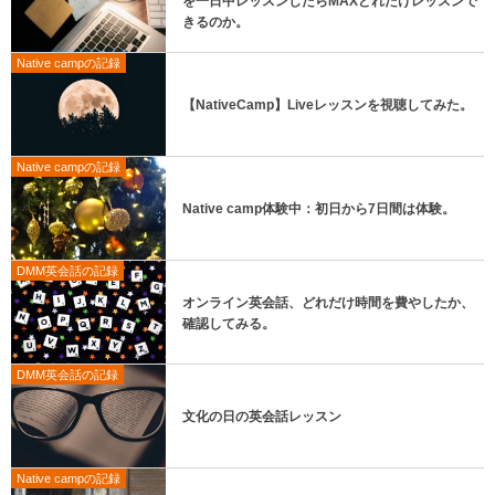
を一日中レッスンしたらMAXどれだけレッスンで
きるのか。
Native campの記録
【NativeCamp】Liveレッスンを視聴してみた。
Native campの記録
Native camp体験中：初日から7日間は体験。
DMM英会話の記録
オンライン英会話、どれだけ時間を費やしたか、
確認してみる。
DMM英会話の記録
文化の日の英会話レッスン
Native campの記録