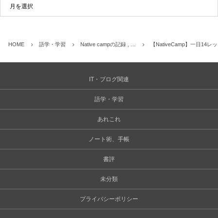
HOME
語学・学習
Native campの記録 , …
【NativeCamp】一日14
IT・ブログ関連
語学・学習
あれこれ
ノート術、手帳
書評
未分類
プライバシーポリシー