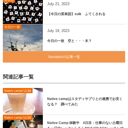
英単語
July
21
,
2023
【今日の英単語】sulk ふてくされる
今日の一枚
July
19
,
2023
今日の一枚 空と・・・木？
Nanataroの記事一覧
関連記事一覧
Native campの記録
Native campはスタディサプリとの連携でお安く
なる？ 調べてみた
Native campの記録
Native Camp 体験中 4日目：仕事のない土曜日