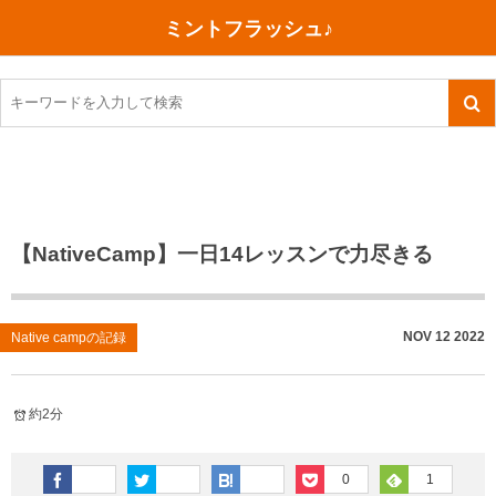
ミントフラッシュ♪
旅行、行ってきた
語学・学習
美容・健康
読書
記録
TOEIC感想・結果
今日買った本
ご朱印帳めぐり
ファスティング
食べ物
英会話！はじめました。
気になる本
イベント
リハビリ(五十肩）
考え事
英検！受験
読書メモ
小山町（静岡県）
カフェイン断ち
捨てログ
【NativeCamp】一日14レッスンで力尽きる
TOEIC800点への道
川越（埼玉県）
コスメ
今日の一枚
TOEIC（作戦・ノウハウなど）
沖縄
ダイエット
月、星、宇宙
NOV
12
2022
Native campの記録
TOEIC700点への道
神戸
健康あれこれ
約2分
英単語
行ってきたあれこれ
美容あれこれ
0
1