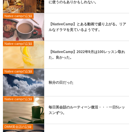
に使うのもありかもしれない。
Native campの記録
【NativeCamp】とある動画で盛り上がる。リア
ルなドラマを見ているようです。
Native campの記録
【NativeCamp】2022年9月は100レッスン取れ
た。良かった。
Native campの記録
秋分の日だった
Native campの記録
毎日英会話のルーティーン復活・・・一日5レッ
スンずつ。
DMM英会話の記録