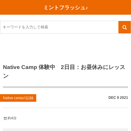
ミントフラッシュ♪
旅行、行ってきた
語学・学習
美容・健康
読書
記録
TOEIC感想・結果
今日買った本
ご朱印帳めぐり
ファスティング
食べ物
英会話！はじめました。
気になる本
イベント
リハビリ(五十肩）
考え事
英検！受験
読書メモ
小山町（静岡県）
カフェイン断ち
捨てログ
Native Camp 体験中 2日目：お昼休みにレッス
ン
TOEIC800点への道
川越（埼玉県）
コスメ
今日の一枚
TOEIC（作戦・ノウハウなど）
沖縄
ダイエット
月、星、宇宙
DEC
9
2021
Native campの記録
TOEIC700点への道
神戸
健康あれこれ
英単語
行ってきたあれこれ
美容あれこれ
約4分