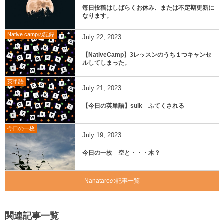
毎日投稿はしばらくお休み、または不定期更新に
なります。
Native campの記録
July
22
,
2023
【NativeCamp】3レッスンのうち１つキャンセ
ルしてしまった。
英単語
July
21
,
2023
【今日の英単語】sulk ふてくされる
今日の一枚
July
19
,
2023
今日の一枚 空と・・・木？
Nanataroの記事一覧
関連記事一覧