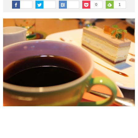
その他英語関連
旅行関連あれこれ
0
1