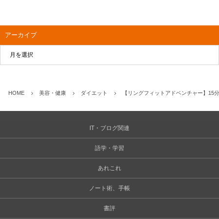
アーカイブ
HOME
美容・健康
ダイエット
【リングフィットアドベンチャー】15分
IT・ブログ関連
語学・学習
あれこれ
ノート術、手帳
書評