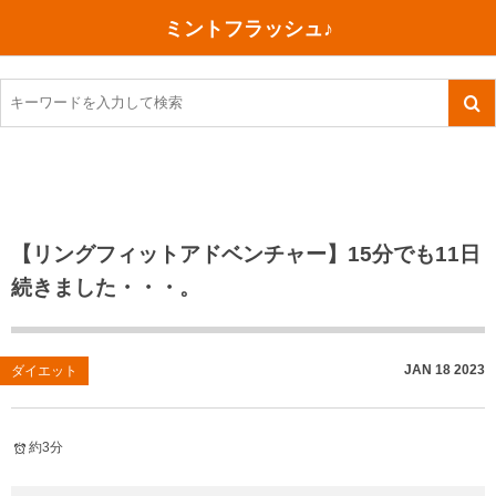
ミントフラッシュ♪
旅行、行ってきた
語学・学習
美容・健康
読書
記録
TOEIC感想・結果
今日買った本
ご朱印帳めぐり
ファスティング
食べ物
英会話！はじめました。
気になる本
イベント
リハビリ(五十肩）
考え事
英検！受験
読書メモ
小山町（静岡県）
カフェイン断ち
捨てログ
【リングフィットアドベンチャー】15分でも11日
続きました・・・。
TOEIC800点への道
川越（埼玉県）
コスメ
今日の一枚
TOEIC（作戦・ノウハウなど）
沖縄
ダイエット
月、星、宇宙
JAN
18
2023
ダイエット
TOEIC700点への道
神戸
健康あれこれ
英単語
行ってきたあれこれ
美容あれこれ
約3分