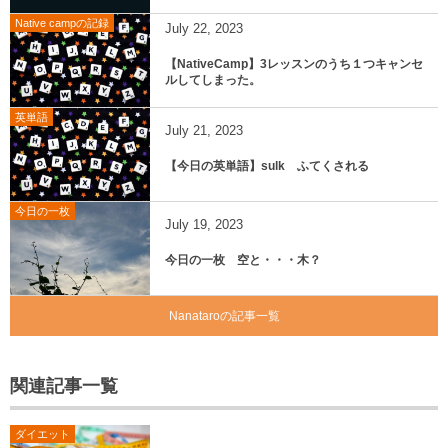
Native campの記録
July
22
,
2023
【NativeCamp】3レッスンのうち１つキャンセ
ルしてしまった。
英単語
July
21
,
2023
【今日の英単語】sulk ふてくされる
今日の一枚
July
19
,
2023
今日の一枚 空と・・・木？
Nanataroの記事一覧
関連記事一覧
ダイエット