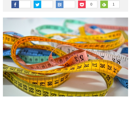
その他英語関連
旅行関連あれこれ
0
1