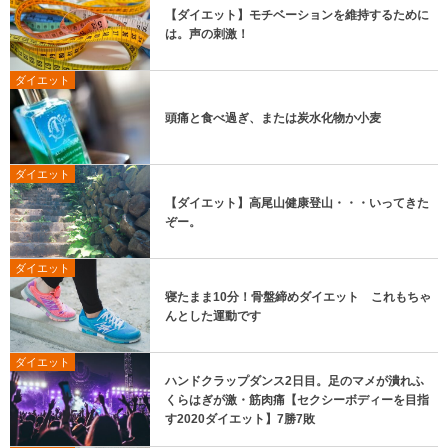
【ダイエット】モチベーションを維持するために
は。声の刺激！
ダイエット
頭痛と食べ過ぎ、または炭水化物か小麦
ダイエット
【ダイエット】高尾山健康登山・・・いってきた
ぞー。
ダイエット
寝たまま10分！骨盤締めダイエット これもちゃ
んとした運動です
ダイエット
ハンドクラップダンス2日目。足のマメが潰れふ
くらはぎが激・筋肉痛【セクシーボディーを目指
す2020ダイエット】7勝7敗