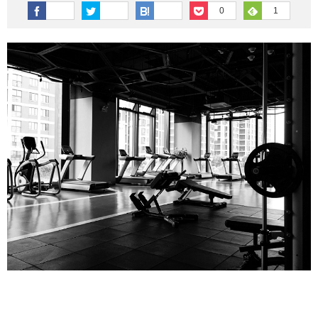
その他英語関連
旅行関連あれこれ
0
1