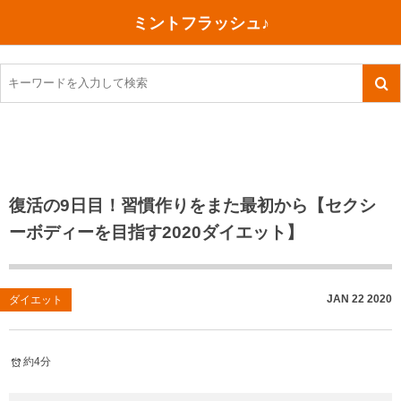
ミントフラッシュ♪
旅行、行ってきた
語学・学習
美容・健康
読書
記録
TOEIC感想・結果
今日買った本
ご朱印帳めぐり
ファスティング
食べ物
英会話！はじめました。
気になる本
イベント
リハビリ(五十肩）
考え事
英検！受験
読書メモ
小山町（静岡県）
カフェイン断ち
捨てログ
復活の9日目！習慣作りをまた最初から【セクシ
ーボディーを目指す2020ダイエット】
TOEIC800点への道
川越（埼玉県）
コスメ
今日の一枚
TOEIC（作戦・ノウハウなど）
沖縄
ダイエット
月、星、宇宙
JAN
22
2020
ダイエット
TOEIC700点への道
神戸
健康あれこれ
英単語
行ってきたあれこれ
美容あれこれ
約4分