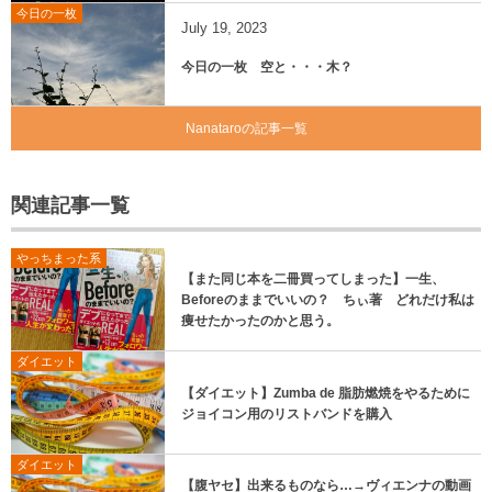
今日の一枚
July
19
,
2023
今日の一枚 空と・・・木？
Nanataroの記事一覧
関連記事一覧
やっちまった系
【また同じ本を二冊買ってしまった】一生、
Beforeのままでいいの？ ちぃ著 どれだけ私は
痩せたかったのかと思う。
ダイエット
【ダイエット】Zumba de 脂肪燃焼をやるために
ジョイコン用のリストバンドを購入
ダイエット
【腹ヤセ】出来るものなら…→ヴィエンナの動画