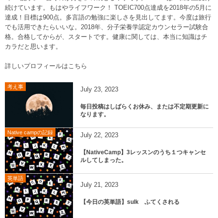
続けています。もはやライフワーク！ TOEIC700点達成を2018年の5月に
達成！目標は900点。多言語の勉強に楽しさを見出してます。今度は旅行
でも活用できたらいいな。2018年、分子栄養学認定カウンセラー試験合
格。合格してからが、スタートです。健康に関しては、本当に知識はチ
カラだと思います。
詳しいプロフィールはこちら
考え事
July
23
,
2023
毎日投稿はしばらくお休み、または不定期更新に
なります。
Native campの記録
July
22
,
2023
【NativeCamp】3レッスンのうち１つキャンセ
ルしてしまった。
英単語
July
21
,
2023
【今日の英単語】sulk ふてくされる