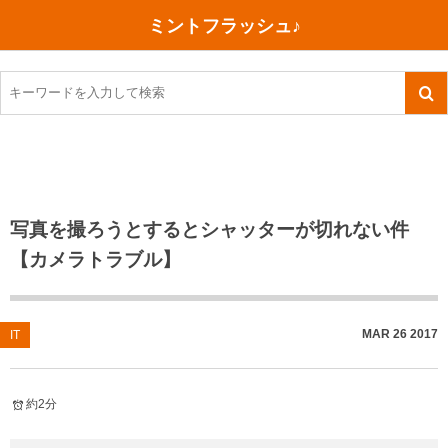
ミントフラッシュ♪
旅行、行ってきた
語学・学習
美容・健康
読書
記録
TOEIC感想・結果
今日買った本
ご朱印帳めぐり
ファスティング
食べ物
英会話！はじめました。
気になる本
イベント
リハビリ(五十肩）
考え事
英検！受験
読書メモ
小山町（静岡県）
カフェイン断ち
捨てログ
写真を撮ろうとするとシャッターが切れない件
【カメラトラブル】
TOEIC800点への道
川越（埼玉県）
コスメ
今日の一枚
TOEIC（作戦・ノウハウなど）
沖縄
ダイエット
月、星、宇宙
MAR
26
2017
IT
TOEIC700点への道
神戸
健康あれこれ
英単語
行ってきたあれこれ
美容あれこれ
約2分