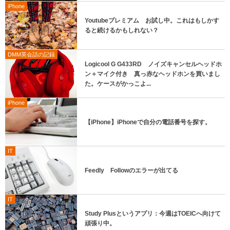
iPhone
Youtubeプレミアム お試し中。これはもしかす
ると続けるかもしれない？
DMM英会話の記録
Logicool G G433RD ノイズキャンセルヘッドホ
ン＋マイク付き 真っ赤なヘッドホンを買いまし
た。ケースがかっこよ...
iPhone
【iPhone】iPhoneで自分の電話番号を探す。
IT
Feedly Followのエラーが出てる
IT
Study Plusというアプリ：今週はTOEICへ向けて
頑張り中。