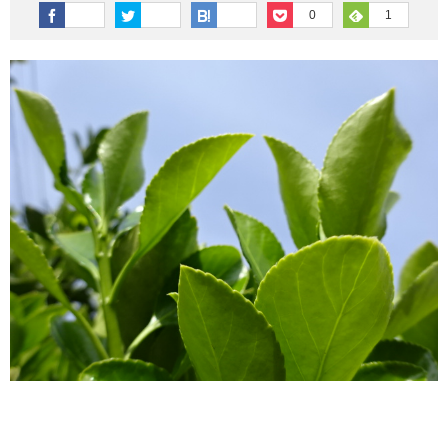
その他英語関連
旅行関連あれこれ
0
1