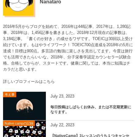
Nanataro
2016年5月からブログを始めて、2016年は448記事、2017年は、1,280記
事、2018年は、1,456記事を書きました。2018年12月現在の記事数は、
3,184記事。「書くのが好き」の成せるワザです。TOEICは30回以上受け
続けています。もはやライフワーク！ TOEIC700点達成を2018年の5月に
達成！目標は900点。多言語の勉強に楽しさを見出してます。今度は旅行
でも活用できたらいいな。2018年、分子栄養学認定カウンセラー試験合
格。合格してからが、スタートです。健康に関しては、本当に知識はチ
カラだと思います。
詳しいプロフィールはこちら
考え事
July
23
,
2023
毎日投稿はしばらくお休み、または不定期更新に
なります。
Native campの記録
July
22
,
2023
【NativeCamp】3レッスンのうち１つキャンセ