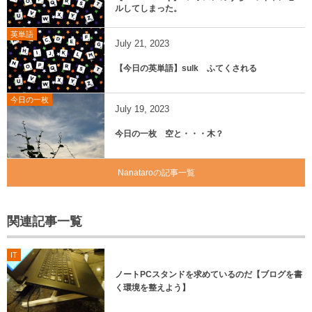
ルしてしまった。
英単語
July
21
,
2023
【今日の英単語】sulk ふてくされる
今日の一枚
July
19
,
2023
今日の一枚 空と・・・木？
Nanataroの記事一覧
関連記事一覧
IT
ノートPCスタンドを求めているのだ【ブログを書
く環境を整えよう】