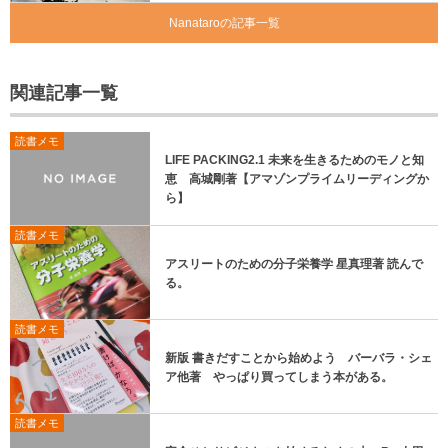
Nanataroの記事一覧
関連記事一覧
読書メモ
LIFE PACKING2.1 未来を生きるためのモノと知
恵 高城剛著【アマゾンプライムリーディングか
ら】
読書メモ
アスリートのための分子栄養学 星真理著 読んで
る。
読書メモ
新版 書きだすことから始めよう バーバラ・シェ
ア他著 やっぱり買ってしまう本がある。
読書メモ