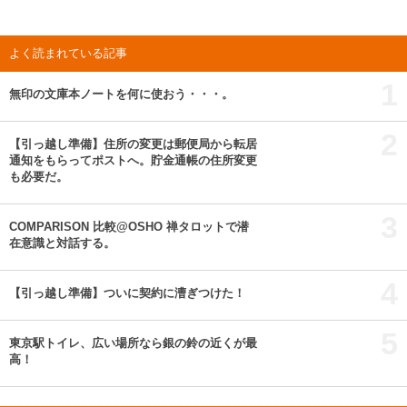
よく読まれている記事
1
無印の文庫本ノートを何に使おう・・・。
2
【引っ越し準備】住所の変更は郵便局から転居
通知をもらってポストへ。貯金通帳の住所変更
も必要だ。
3
COMPARISON 比較@OSHO 禅タロットで潜
在意識と対話する。
4
【引っ越し準備】ついに契約に漕ぎつけた！
5
東京駅トイレ、広い場所なら銀の鈴の近くが最
高！