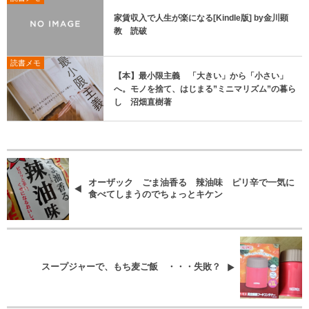
家賃収入で人生が楽になる[Kindle版] by金川顕
教 読破
読書メモ
【本】最小限主義 「大きい」から「小さい」
へ。モノを捨て、はじまる”ミニマリズム”の暮ら
し 沼畑直樹著
オーザック ごま油香る 辣油味 ピリ辛で一気に
食べてしまうのでちょっとキケン
スープジャーで、もち麦ご飯 ・・・失敗？