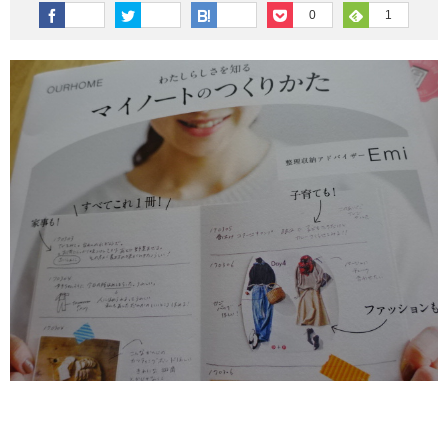
その他英語関連
旅行関連あれこれ
0
1