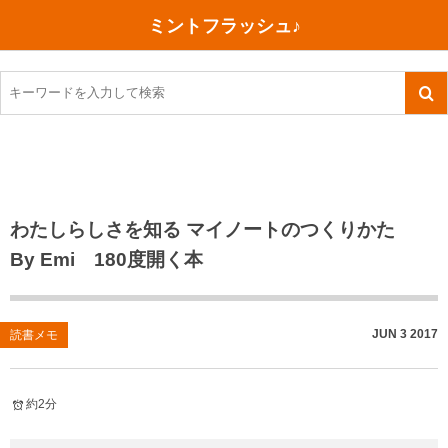
ミントフラッシュ♪
旅行、行ってきた
語学・学習
美容・健康
読書
記録
TOEIC感想・結果
今日買った本
ご朱印帳めぐり
ファスティング
食べ物
英会話！はじめました。
気になる本
イベント
リハビリ(五十肩）
考え事
英検！受験
読書メモ
小山町（静岡県）
カフェイン断ち
捨てログ
わたしらしさを知る マイノートのつくりかた
By Emi 180度開く本
TOEIC800点への道
川越（埼玉県）
コスメ
今日の一枚
TOEIC（作戦・ノウハウなど）
沖縄
ダイエット
月、星、宇宙
JUN
3
2017
読書メモ
TOEIC700点への道
神戸
健康あれこれ
英単語
行ってきたあれこれ
美容あれこれ
約2分