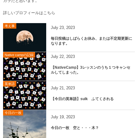
カラだと思います。
詳しいプロフィールはこちら
考え事
July
23
,
2023
毎日投稿はしばらくお休み、または不定期更新に
なります。
Native campの記録
July
22
,
2023
【NativeCamp】3レッスンのうち１つキャンセ
ルしてしまった。
英単語
July
21
,
2023
【今日の英単語】sulk ふてくされる
今日の一枚
July
19
,
2023
今日の一枚 空と・・・木？