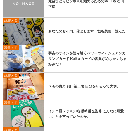
完全ひとりビジネスを始めるための本 By 右田
正彦
読書メモ
あなたのゼイ肉、落とします 垣谷美雨 読んだ
読書メモ
宇宙のサインを読み解くパワーウィッシュアンカ
リングカード Keiko カードの図案がめちゃくちゃ
好みだ！
読書メモ
メモの魔力 前田裕二著 自分を知るって大切。
読書メモ
インコ語レッスン帖 磯崎哲也監修 こんなに可愛
いことを言っていたのか。
読書メモ