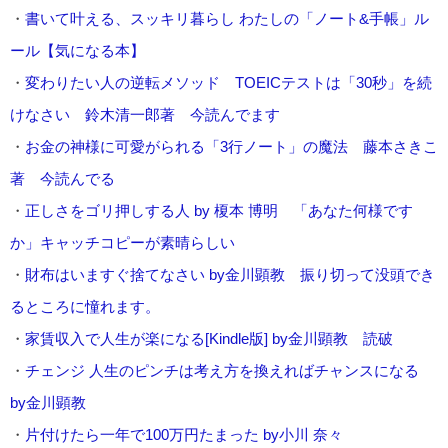
・
書いて叶える、スッキリ暮らし わたしの「ノート&手帳」ル
ール【気になる本】
・
変わりたい人の逆転メソッド TOEICテストは「30秒」を続
けなさい 鈴木清一郎著 今読んでます
・
お金の神様に可愛がられる「3行ノート」の魔法 藤本さきこ
著 今読んでる
・
正しさをゴリ押しする人 by 榎本 博明 「あなた何様です
か」キャッチコピーが素晴らしい
・
財布はいますぐ捨てなさい by金川顕教 振り切って没頭でき
るところに憧れます。
・
家賃収入で人生が楽になる[Kindle版] by金川顕教 読破
・
チェンジ 人生のピンチは考え方を換えればチャンスになる
by金川顕教
・
片付けたら一年で100万円たまった by小川 奈々