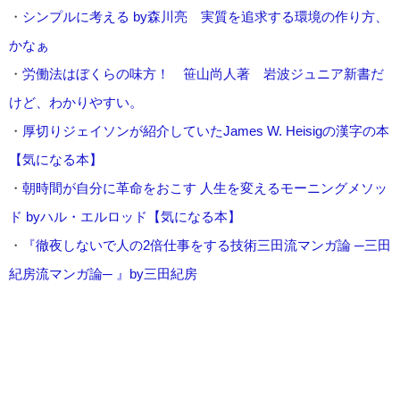
・
シンプルに考える by森川亮 実質を追求する環境の作り方、
かなぁ
・
労働法はぼくらの味方！ 笹山尚人著 岩波ジュニア新書だ
けど、わかりやすい。
・
厚切りジェイソンが紹介していたJames W. Heisigの漢字の本
【気になる本】
・
朝時間が自分に革命をおこす 人生を変えるモーニングメソッ
ド byハル・エルロッド【気になる本】
・
『徹夜しないで人の2倍仕事をする技術三田流マンガ論 ─三田
紀房流マンガ論─ 』by三田紀房