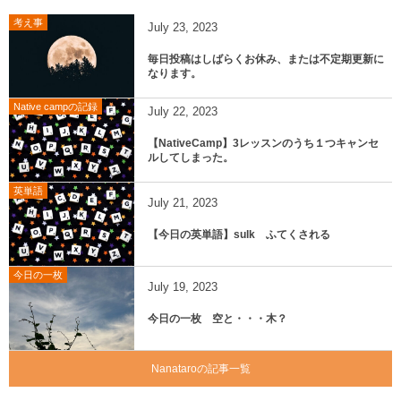
考え事
July
23
,
2023
毎日投稿はしばらくお休み、または不定期更新に
なります。
Native campの記録
July
22
,
2023
【NativeCamp】3レッスンのうち１つキャンセ
ルしてしまった。
英単語
July
21
,
2023
【今日の英単語】sulk ふてくされる
今日の一枚
July
19
,
2023
今日の一枚 空と・・・木？
Nanataroの記事一覧