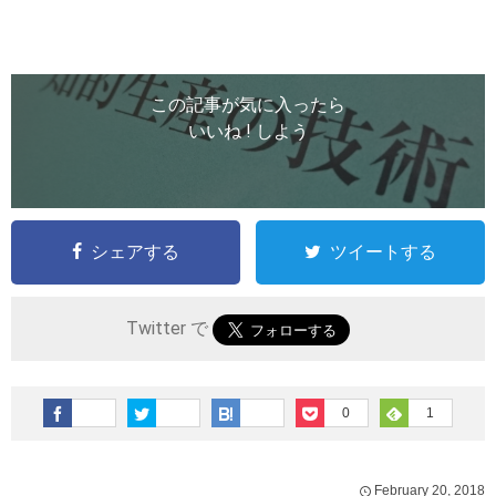
この記事が気に入ったら
いいね ! しよう
シェアする
ツイートする
Twitter で
0
1
February
20
,
2018