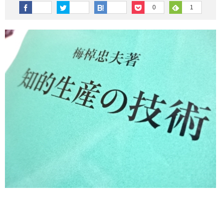
その他英語関連
旅行関連あれこれ
0
1