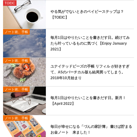
TOEIC
やる気がでないときのベイビーステップは？
【TOEIC】
ノート術、手帳
毎月1日はやりたいことを書きだす日。続けてみ
たら叶っているものに気づく【Enjoy January
2021】
ノート術、手帳
ユナイテッドビーズの手帳 リフィル が好きすぎ
て、A5のバーチカル版も結局買ってしまう。
2018年10月始まり
ノート術、手帳
毎月1日はやりたいことを書きだす日。新月！
【April 2022】
ノート術、手帳
毎日が幸せになる「づんの家計簿」 書けば貯まる
お金ノート 来ました！