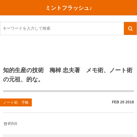
ミントフラッシュ♪
旅行、行ってきた
語学・学習
美容・健康
読書
記録
TOEIC感想・結果
今日買った本
ご朱印帳めぐり
ファスティング
食べ物
英会話！はじめました。
気になる本
イベント
リハビリ(五十肩）
考え事
英検！受験
読書メモ
小山町（静岡県）
カフェイン断ち
捨てログ
知的生産の技術 梅棹 忠夫著 メモ術、ノート術
の元祖、的な。
TOEIC800点への道
川越（埼玉県）
コスメ
今日の一枚
TOEIC（作戦・ノウハウなど）
沖縄
ダイエット
月、星、宇宙
FEB
20
2018
ノート術、手帳
TOEIC700点への道
神戸
健康あれこれ
英単語
行ってきたあれこれ
美容あれこれ
約5分