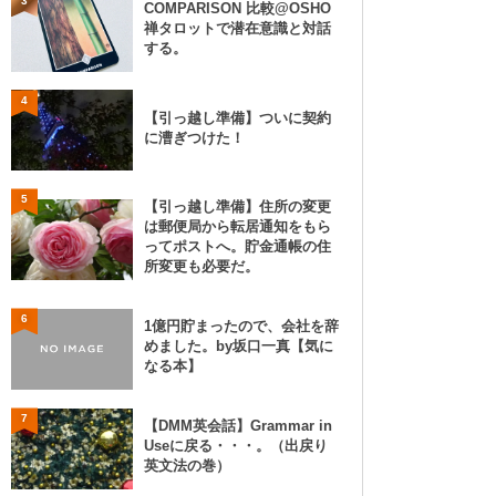
3
COMPARISON 比較@OSHO
禅タロットで潜在意識と対話
する。
4
【引っ越し準備】ついに契約
に漕ぎつけた！
5
【引っ越し準備】住所の変更
は郵便局から転居通知をもら
ってポストへ。貯金通帳の住
所変更も必要だ。
6
1億円貯まったので、会社を辞
めました。by坂口一真【気に
なる本】
7
【DMM英会話】Grammar in
Useに戻る・・・。（出戻り
英文法の巻）