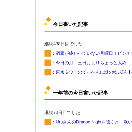
今日書いた記事
継続438日目でした。
・
：
宿題が終わっていない月曜日！ピンチ
・
：
今日の月 三日月よりちょっと太め
・
：
東京タワーのてっぺんに謎の軟式球【
一年前の今日書いた記事
継続73日目でした。
・
：
UruさんのDragon Nightを聴く