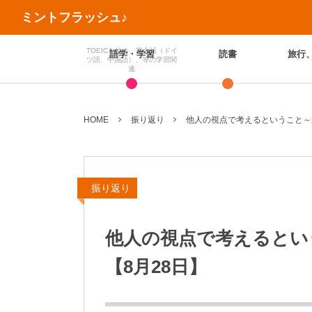
ミントフラッシュ♪
TOEICを始め、英会話（ドイ
語学・学習
読書
旅行
ツ語、中国語）、等の学習関
連
HOME
振り返り
他人の視点で考えるということ～
振り返り
他人の視点で考えるとい
【8月28日】