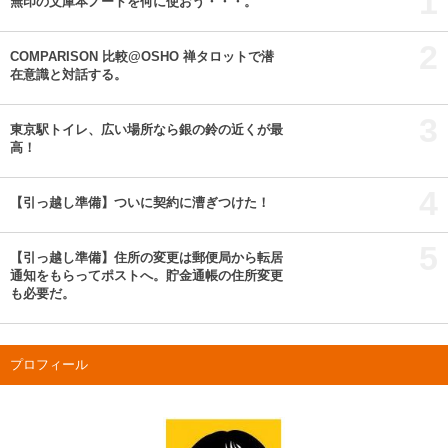
1
無印の文庫本ノートを何に使おう・・・。
2
COMPARISON 比較@OSHO 禅タロットで潜
在意識と対話する。
3
東京駅トイレ、広い場所なら銀の鈴の近くが最
高！
4
【引っ越し準備】ついに契約に漕ぎつけた！
5
【引っ越し準備】住所の変更は郵便局から転居
通知をもらってポストへ。貯金通帳の住所変更
も必要だ。
プロフィール