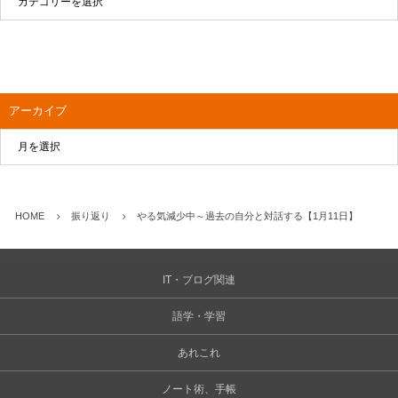
アーカイブ
HOME
振り返り
やる気減少中～過去の自分と対話する【1月11日】
IT・ブログ関連
語学・学習
あれこれ
ノート術、手帳