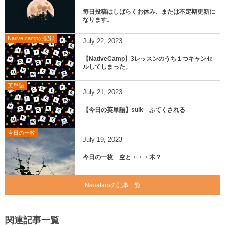
毎日投稿はしばらくお休み、または不定期更新に
なります。
Native campの記録
July
22
,
2023
【NativeCamp】3レッスンのうち１つキャンセ
ルしてしまった。
英単語
July
21
,
2023
【今日の英単語】sulk ふてくされる
今日の一枚
July
19
,
2023
今日の一枚 空と・・・木？
Nanataroの記事一覧
関連記事一覧