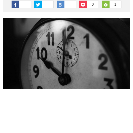
その他英語関連
旅行関連あれこれ
0
1