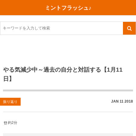
ミントフラッシュ♪
旅行、行ってきた
語学・学習
美容・健康
読書
記録
TOEIC感想・結果
今日買った本
ご朱印帳めぐり
ファスティング
食べ物
英会話！はじめました。
気になる本
イベント
リハビリ(五十肩）
考え事
英検！受験
読書メモ
小山町（静岡県）
カフェイン断ち
捨てログ
やる気減少中～過去の自分と対話する【1月11
日】
TOEIC800点への道
川越（埼玉県）
コスメ
今日の一枚
TOEIC（作戦・ノウハウなど）
沖縄
ダイエット
月、星、宇宙
JAN
11
2018
振り返り
TOEIC700点への道
神戸
健康あれこれ
英単語
行ってきたあれこれ
美容あれこれ
約2分