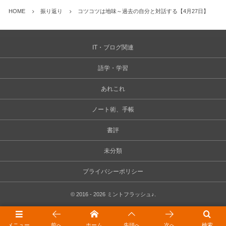
HOME
振り返り
コツコツは地味～過去の自分と対話する【4月27日】
IT・ブログ関連
語学・学習
あれこれ
ノート術、手帳
書評
未分類
プライバシーポリシー
©
2016 - 2026
ミントフラッシュ♪
.
メニュー
前へ
ホーム
先頭へ
次へ
検索