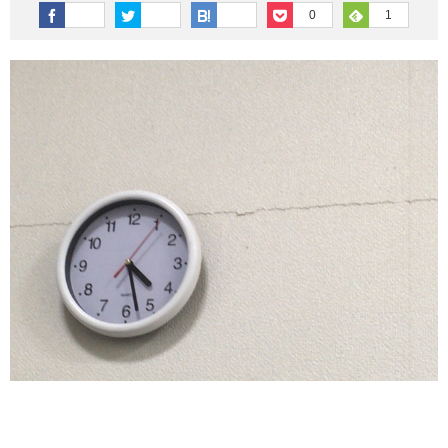
その他英語関連
旅行関連あれこれ
0
1