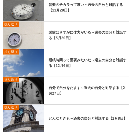
音楽のチカラって凄い～過去の自分と対話する
【11月28日】
振り返り
試験はさすがに体力がいる～過去の自分と対話す
る【5月20日】
振り返り
睡眠時間って重要みたいだ～過去の自分と対話す
る【12月6日】
振り返り
自分で自分をだます～過去の自分と対話する【2
月27日】
振り返り
どんなときも～過去の自分と対話する【2月8日】