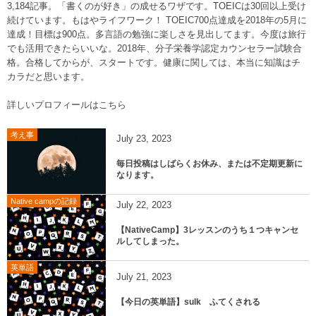
3,184記事。「書くのが好き」の成せるワザです。TOEICは30回以上受け
続けています。もはやライフワーク！ TOEIC700点達成を2018年の5月に
達成！目標は900点。多言語の勉強に楽しさを見出してます。今度は旅行
でも活用できたらいいな。2018年、分子栄養学認定カウンセラー試験合
格。合格してからが、スタートです。健康に関しては、本当に知識はチ
カラだと思います。
詳しいプロフィールはこちら
考え事
July
23
,
2023
毎日投稿はしばらくお休み、または不定期更新に
なります。
Native campの記録
July
22
,
2023
【NativeCamp】3レッスンのうち１つキャンセ
ルしてしまった。
英単語
July
21
,
2023
【今日の英単語】sulk ふてくされる