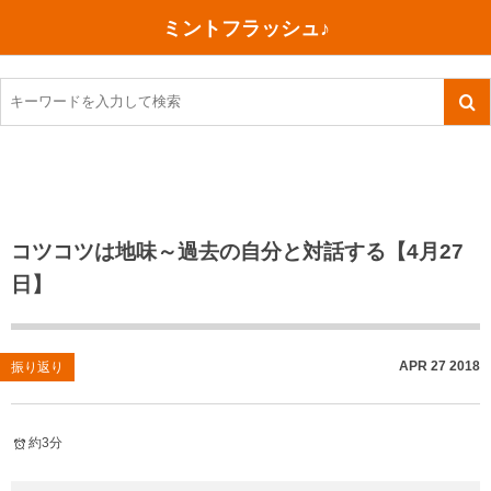
ミントフラッシュ♪
旅行、行ってきた
語学・学習
美容・健康
読書
記録
TOEIC感想・結果
今日買った本
ご朱印帳めぐり
ファスティング
食べ物
英会話！はじめました。
気になる本
イベント
リハビリ(五十肩）
考え事
英検！受験
読書メモ
小山町（静岡県）
カフェイン断ち
捨てログ
コツコツは地味～過去の自分と対話する【4月27
日】
TOEIC800点への道
川越（埼玉県）
コスメ
今日の一枚
TOEIC（作戦・ノウハウなど）
沖縄
ダイエット
月、星、宇宙
APR
27
2018
振り返り
TOEIC700点への道
神戸
健康あれこれ
英単語
行ってきたあれこれ
美容あれこれ
約3分