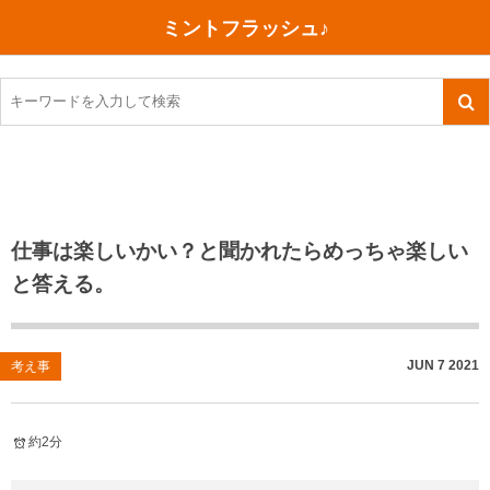
ミントフラッシュ♪
旅行、行ってきた
語学・学習
美容・健康
読書
記録
TOEIC感想・結果
今日買った本
ご朱印帳めぐり
ファスティング
食べ物
英会話！はじめました。
気になる本
イベント
リハビリ(五十肩）
考え事
英検！受験
読書メモ
小山町（静岡県）
カフェイン断ち
捨てログ
仕事は楽しいかい？と聞かれたらめっちゃ楽しい
と答える。
TOEIC800点への道
川越（埼玉県）
コスメ
今日の一枚
TOEIC（作戦・ノウハウなど）
沖縄
ダイエット
月、星、宇宙
JUN
7
2021
考え事
TOEIC700点への道
神戸
健康あれこれ
英単語
行ってきたあれこれ
美容あれこれ
約2分