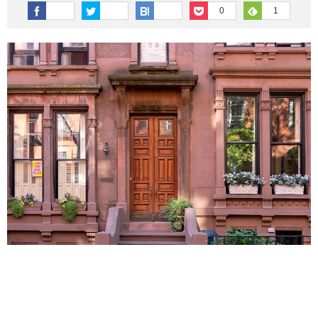
その他英語関連
旅行関連あれこれ
0
1