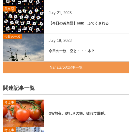
英単語
July
21
,
2023
【今日の英単語】sulk ふてくされる
今日の一枚
July
19
,
2023
今日の一枚 空と・・・木？
Nanataroの記事一覧
関連記事一覧
考え事
GW前夜。嬉しさの舞、疲れて爆睡。
考え事