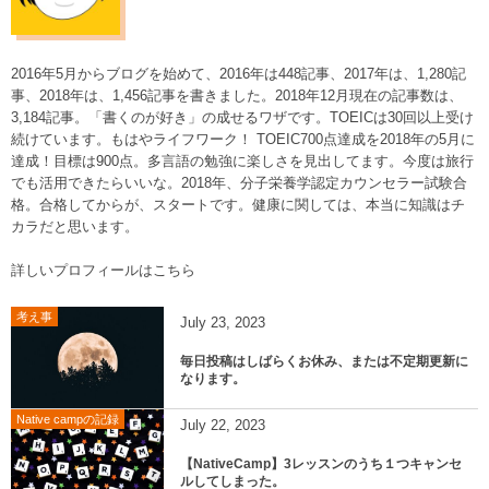
2016年5月からブログを始めて、2016年は448記事、2017年は、1,280記
事、2018年は、1,456記事を書きました。2018年12月現在の記事数は、
3,184記事。「書くのが好き」の成せるワザです。TOEICは30回以上受け
続けています。もはやライフワーク！ TOEIC700点達成を2018年の5月に
達成！目標は900点。多言語の勉強に楽しさを見出してます。今度は旅行
でも活用できたらいいな。2018年、分子栄養学認定カウンセラー試験合
格。合格してからが、スタートです。健康に関しては、本当に知識はチ
カラだと思います。
詳しいプロフィールはこちら
考え事
July
23
,
2023
毎日投稿はしばらくお休み、または不定期更新に
なります。
Native campの記録
July
22
,
2023
【NativeCamp】3レッスンのうち１つキャンセ
ルしてしまった。