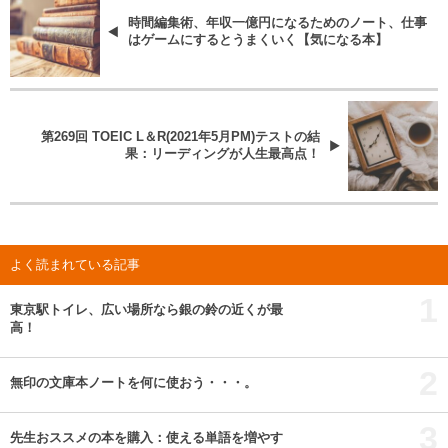
時間編集術、年収一億円になるためのノート、仕事
はゲームにするとうまくいく【気になる本】
第269回 TOEIC L＆R(2021年5月PM)テストの結
果：リーディングが人生最高点！
よく読まれている記事
1
東京駅トイレ、広い場所なら銀の鈴の近くが最
高！
2
無印の文庫本ノートを何に使おう・・・。
3
先生おススメの本を購入：使える単語を増やす