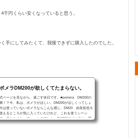
、4千円くらい安くなっていると思う。
かく手にしてみたくて、我慢できずに購入したのでした。
ポメラDM200が欲しくてたまらない。
ページを見ながら、過ごす休日です。■pomera DM200の
燃！？今、私は、ポメラがほしい。DM200がほしくってしょ
今は使っていないポメラならこんな感じ。DM20 由良拓也モ
使えるところが気に入っていたけれど、これを使うシーン
で、使わなくなっていったのでした。DM200のポメラは、開
先で使う（カフェ専用になりそう）以外に...