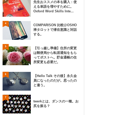
3
先生おススメの本を購入：使
える単語を増やすために。
Oxford Word Skills Inte...
4
COMPARISON 比較@OSHO
禅タロットで潜在意識と対話
する。
5
【引っ越し準備】住所の変更
は郵便局から転居通知をもら
ってポストへ。貯金通帳の住
所変更も必要だ。
6
【Hello Talk その後】永久会
員になったのだが。思ったの
と違う。
7
twerkとは、ダンスの一種。お
尻を振る？