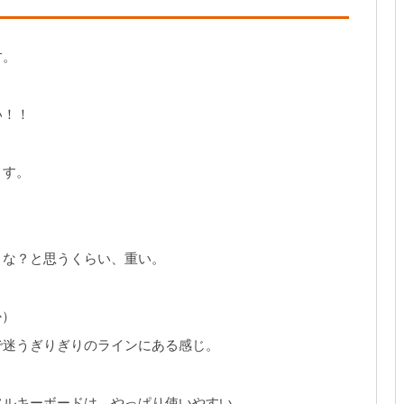
す。
い！！
ます。
よな？と思うくらい、重い。
か）
で迷うぎりぎりのラインにある感じ。
フルキーボードは、やっぱり使いやすい。