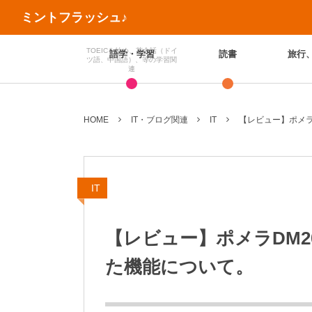
ミントフラッシュ♪
TOEICを始め、英会話（ドイ
語学・学習
読書
旅行
ツ語、中国語）、等の学習関
連
HOME
IT・ブログ関連
IT
【レビュー】ポメラ
IT
【レビュー】ポメラDM2
た機能について。