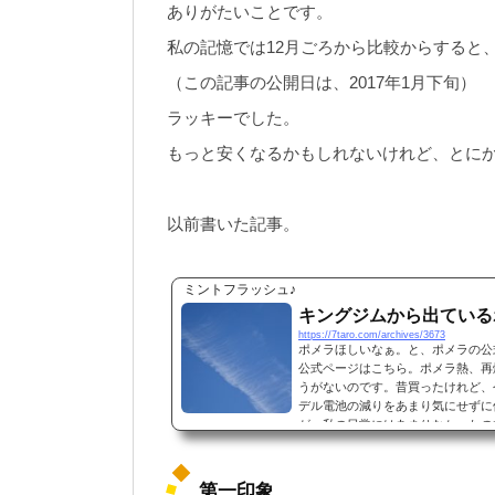
ありがたいことです。
私の記憶では12月ごろから比較からすると
（この記事の公開日は、2017年1月下旬）
ラッキーでした。
もっと安くなるかもしれないけれど、とに
以前書いた記事。
ミントフラッシュ♪
キングジムから出ている
https://7taro.com/archives/3673
ポメラほしいなぁ。と、ポメラの公式
公式ページはこちら。ポメラ熱、再
うがないのです。昔買ったけれど、
デル電池の減りをあまり気にせずに
が、私の日常にはあまりなかったの
けば使えるっていうのもだけど、外出
第一印象