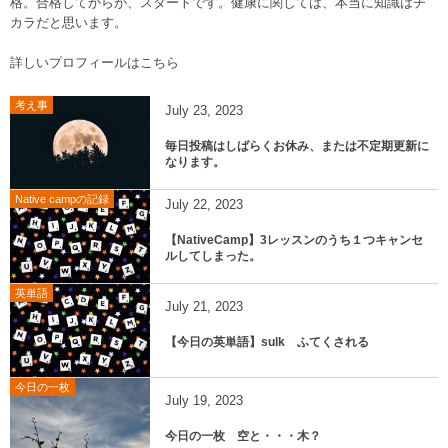
格。合格してからが、スタートです。健康に関しては、本当に知識はチ
カラだと思います。
詳しいプロフィールはこちら
考え事
July
23
,
2023
毎日投稿はしばらくお休み、または不定期更新に
なります。
Native campの記録
July
22
,
2023
【NativeCamp】3レッスンのうち１つキャンセ
ルしてしまった。
英単語
July
21
,
2023
【今日の英単語】sulk ふてくされる
今日の一枚
July
19
,
2023
今日の一枚 空と・・・木？