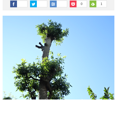
その他英語関連
旅行関連あれこれ
0
1