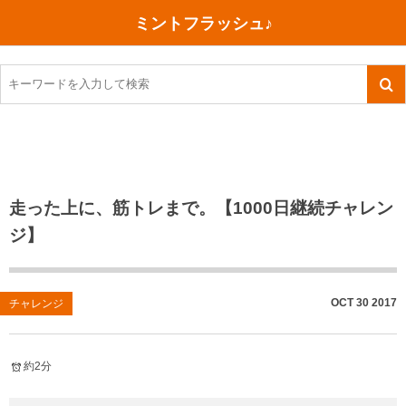
ミントフラッシュ♪
旅行、行ってきた
語学・学習
美容・健康
読書
記録
TOEIC感想・結果
今日買った本
ご朱印帳めぐり
ファスティング
食べ物
英会話！はじめました。
気になる本
イベント
リハビリ(五十肩）
考え事
英検！受験
読書メモ
小山町（静岡県）
カフェイン断ち
捨てログ
走った上に、筋トレまで。【1000日継続チャレン
ジ】
TOEIC800点への道
川越（埼玉県）
コスメ
今日の一枚
TOEIC（作戦・ノウハウなど）
沖縄
ダイエット
月、星、宇宙
OCT
30
2017
チャレンジ
TOEIC700点への道
神戸
健康あれこれ
英単語
行ってきたあれこれ
美容あれこれ
約2分