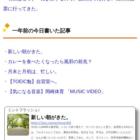
票に行ってきた。
一年前の今日書いた記事
・
新しい朝がきた。
・
カレーを食べたくなったら風邪の前兆？
・
月末と月初は、忙しい。
・
【TOEIC勉】自習室へ。
・
【気になる音楽】岡崎体育 「MUSIC VIDEO」
ミントフラッシュ♪
新しい朝がきた。
https://7taro.com/archives/484
今日から2016年の後半戦。いろいろ切り替えて、やっていきたいと思う。自習室も今日から
は、フルタイムにしてみた。夏休み対策ね。先月までは、平日は、夕方以降だったんだけ
ど、なんか使いにくかったので、変更してみた。そして、ダイエット。恒常性維持機能がハ