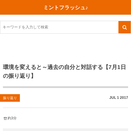
ミントフラッシュ♪
旅行、行ってきた
語学・学習
美容・健康
読書
記録
TOEIC感想・結果
今日買った本
ご朱印帳めぐり
ファスティング
食べ物
英会話！はじめました。
気になる本
イベント
リハビリ(五十肩）
考え事
英検！受験
読書メモ
小山町（静岡県）
カフェイン断ち
捨てログ
環境を変えると～過去の自分と対話する【7月1日
の振り返り】
TOEIC800点への道
川越（埼玉県）
コスメ
今日の一枚
TOEIC（作戦・ノウハウなど）
沖縄
ダイエット
月、星、宇宙
JUL
1
2017
振り返り
TOEIC700点への道
神戸
健康あれこれ
英単語
行ってきたあれこれ
美容あれこれ
約3分