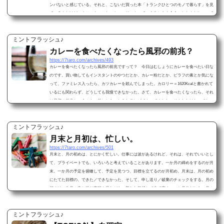
ンパないと感じている。それと、こないだ買った本「トランクひとつのモノで暮らす」を見
ているんだけど、すごいよ、これ。ミニマリストって、人生に向き合うことなんだなぁって
思う。この本は、女性用です。普通の本は、女性用男性用と明確にわかれていないと思うの
だけど...
ミントフラッシュ♪
カレーを食べたくなったら風邪の前兆？
https://7taro.com/archives/493
カレーを食べたくなったら風邪の前兆ですって？ 今日はむしょうにカレーを食べたい日な
のです。買い物してもインスタントのやつだとか、カレー粉だとか、ピラフの素とか気にな
って、ファミレス入ったら、カツカレーを頼んでしまった。カロリー＝1620Kcalと書かれて
いるにも関わらず、どうしても我慢できなかった。さて、カレーを食べたくなったら、それ
は風邪の前兆というのを、前にちらっとみたテレビでやってました。そんなわけないでしょ
う、あっはっは、と元気に笑い飛ばしていた私。それなのに、無性にカレーを食べたくなる
日が...
ミントフラッシュ♪
月末と月初は、忙しい。
https://7taro.com/archives/501
月末と、月の初めは、とにかく忙しい。仕事には波があるけれど、それは、それでいいとし
て、プライベートでも、いろいろと考えていることがあります。一か月の締めをするのが月
末。一か月の予定を俯瞰して、予定を見つつ、目標を立てるのが月初め。月末は、月の初め
にたてた目標の、できた／できなかった、そして、申し送り／破棄のチェックをする。月の
初めは、先月の申し送り事項を見ながら、新たな気持ちで立て直す。一か月分だから、月の
予定もできれば把握しておきたい。出来なかったことも、予定の中に捻じ込みたい。出来れ
ば、...
ミントフラッシュ♪