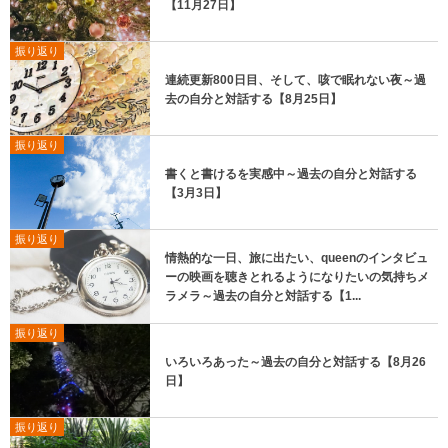
【11月27日】
振り返り
連続更新800日目、そして、咳で眠れない夜～過
去の自分と対話する【8月25日】
振り返り
書くと書けるを実感中～過去の自分と対話する
【3月3日】
振り返り
情熱的な一日、旅に出たい、queenのインタビュ
ーの映画を聴きとれるようになりたいの気持ちメ
ラメラ～過去の自分と対話する【1...
振り返り
いろいろあった～過去の自分と対話する【8月26
日】
振り返り