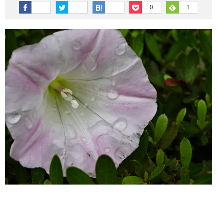
その他英語関連
旅行関連あれこれ
0
1