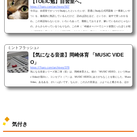
【TOEIC勉】自習室へ。
https://7taro.com/archives/507
今日は、自習室でがっつりStudyしたといいたいが、普通にStudy.公式問題集（一番新しいや
つ）を、徹底的に熟読しているんだけど、読めば読むほど、というか、途中で突っかかる
わ。この単語知らないとか、いろいろあって、難航しております。解いているわけじゃない
の。さらさらやっているつもりなの。この本（「40歳オーバーでニート状態だったぼくが初
めてTOEICを受けていきなり930点取って人生を劇的に変えた、効果絶大な英語勉強法」）
では、最初は、6時間かかるとあったけれど、もうちょっとかかっているかもしれない。
ま、いいわ...
ミントフラッシュ♪
【気になる音楽】岡崎体育 「MUSIC VIDE
O」
https://7taro.com/archives/376
気になる音楽シリーズ第二弾（笑）は、岡崎体育さん。彼の 「MUSIC VIDEO」というMusi
c Videoが面白い。コンセプト（？）は、MUSIC VIDEOにありがちなことを歌にした、Music
Video。あるある、がいっぱいです。なんか、この人の音楽は、ぷよーんと癒される。ほか
の曲とかもみると、なんか、「族」的な絆っぽいのが、新鮮です。▽岡崎体育 「MUSIC VI
DEO」はこちら。https://www.youtube.com/watch?v=fTwAz1JC4yI以上。
気付き