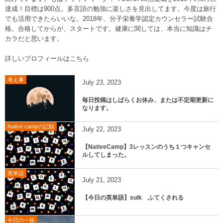
達成！目標は900点。多言語の勉強に楽しさを見出してます。今度は旅行
でも活用できたらいいな。2018年、分子栄養学認定カウンセラー試験合
格。合格してからが、スタートです。健康に関しては、本当に知識はチ
カラだと思います。
詳しいプロフィールはこちら
考え事
July
23
,
2023
毎日投稿はしばらくお休み、または不定期更新に
なります。
Native campの記録
July
22
,
2023
【NativeCamp】3レッスンのうち１つキャンセ
ルしてしまった。
英単語
July
21
,
2023
【今日の英単語】sulk ふてくされる
今日の一枚