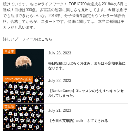
続けています。もはやライフワーク！ TOEIC700点達成を2018年の5月に
達成！目標は900点。多言語の勉強に楽しさを見出してます。今度は旅行
でも活用できたらいいな。2018年、分子栄養学認定カウンセラー試験合
格。合格してからが、スタートです。健康に関しては、本当に知識はチ
カラだと思います。
詳しいプロフィールはこちら
考え事
July
23
,
2023
毎日投稿はしばらくお休み、または不定期更新に
なります。
Native campの記録
July
22
,
2023
【NativeCamp】3レッスンのうち１つキャンセ
ルしてしまった。
英単語
July
21
,
2023
【今日の英単語】sulk ふてくされる