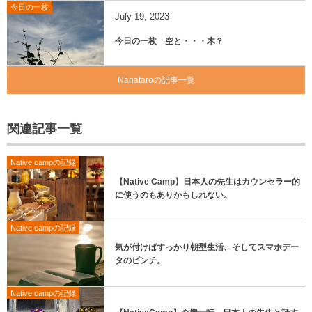
今日の一枚
July
19
,
2023
今日の一枚 空と・・・木？
Nanataroの記事一覧
関連記事一覧
Native campの記録
【Native Camp】日本人の先生はカウンセラー的
に使うのもありかもしれない。
Native campの記録
気が付けばすっかり朝型生活、そしてスマホデー
タのピンチ。
Native campの記録