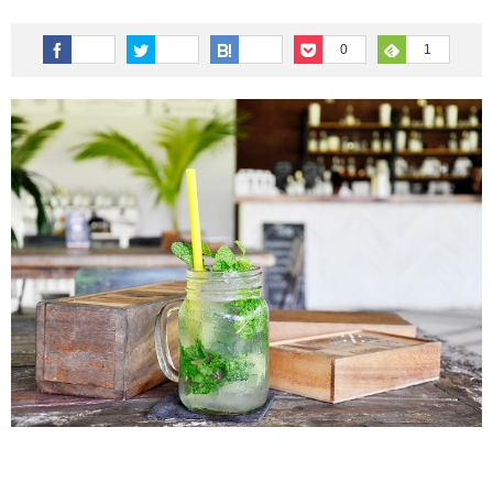
その他英語関連
旅行関連あれこれ
0
1