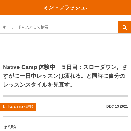
ミントフラッシュ♪
旅行、行ってきた
語学・学習
美容・健康
読書
記録
TOEIC感想・結果
今日買った本
ご朱印帳めぐり
ファスティング
食べ物
英会話！はじめました。
気になる本
イベント
リハビリ(五十肩）
考え事
英検！受験
読書メモ
小山町（静岡県）
カフェイン断ち
捨てログ
Native Camp 体験中 ５日目：スローダウン。さ
すがに一日中レッスンは疲れる。と同時に自分の
TOEIC800点への道
川越（埼玉県）
コスメ
今日の一枚
レッスンスタイルを見直す。
TOEIC（作戦・ノウハウなど）
沖縄
ダイエット
月、星、宇宙
TOEIC700点への道
神戸
健康あれこれ
DEC
13
2021
Native campの記録
英単語
行ってきたあれこれ
美容あれこれ
約5分