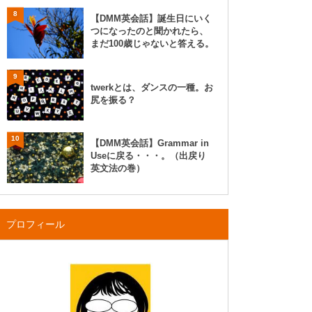
8
【DMM英会話】誕生日にいく
つになったのと聞かれたら、
まだ100歳じゃないと答える。
9
twerkとは、ダンスの一種。お
尻を振る？
10
【DMM英会話】Grammar in
Useに戻る・・・。（出戻り
英文法の巻）
プロフィール