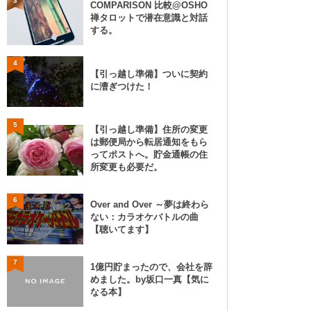
3
COMPARISON 比較@OSHO
禅タロットで潜在意識と対話
する。
4
【引っ越し準備】ついに契約
に漕ぎつけた！
5
【引っ越し準備】住所の変更
は郵便局から転居通知をもら
ってポストへ。貯金通帳の住
所変更も必要だ。
6
Over and Over ～夢は終わら
ない：カラオケバトルの曲
【聴いてます】
7
1億円貯まったので、会社を辞
めました。by坂口一真【気に
なる本】