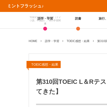
ミントフラッシュ♪
TOEICを始め、英会話（ドイ
語学・学習
読書
旅行
ツ語、中国語）、等の学習関
連
HOME
語学・学習
TOEIC感想・結果
第310
TOEIC感想・結果
第310回TOEIC L＆R
てきた】