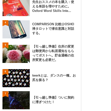
3
先生おススメの本を購入：使
える単語を増やすために。
Oxford Word Skills Inte...
4
COMPARISON 比較@OSHO
禅タロットで潜在意識と対話
する。
5
【引っ越し準備】住所の変更
は郵便局から転居通知をもら
ってポストへ。貯金通帳の住
所変更も必要だ。
6
twerkとは、ダンスの一種。お
尻を振る？
7
【引っ越し準備】ついに契約
に漕ぎつけた！