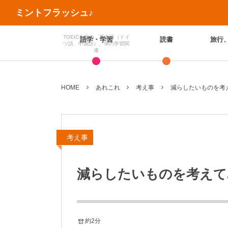
ミントフラッシュ♪
TOEICを始め、英会話（ドイ
語学・学習
読書
旅行
ツ語、中国語）、等の学習関
連
HOME
あれこれ
考え事
減らしたいものを考
考え事
減らしたいものを考えて
約2分