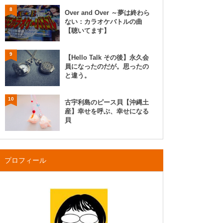
8
Over and Over ～夢は終わら
ない：カラオケバトルの曲
【聴いてます】
9
【Hello Talk その後】永久会
員になったのだが。思ったの
と違う。
10
古宇利島のピース貝【沖縄土
産】幸せを呼ぶ、幸せになる
貝
プロフィール