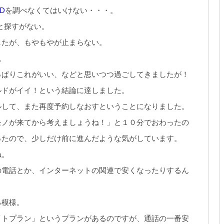
ID
を調べなくてはいけない・・・。
！と探すがない。
したが、もやもやが止まらない。
。
っぱりこれがいい、などと思いつつ過ごしてきましたが！
ルドがイイ！という結論に達しました。
ルして、また再度予約しなおすということになりました。
モノが来てから考えましょうね！」と１０分でおわったの
ったので、少しだけ前に進んだような気がしています。
ね。
の電話とか、インターネットの関連で安くなったりするん
る模様。
イトプラン」というプランがあるのですが、通話の一番安