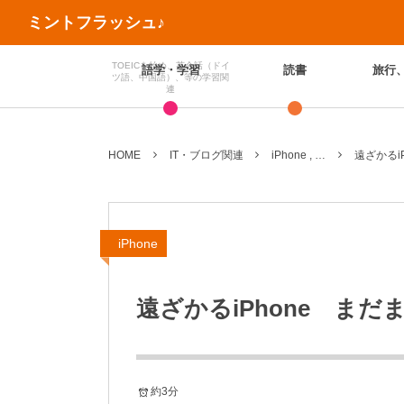
ミントフラッシュ♪
TOEICを始め、英会話（ドイ
語学・学習
読書
旅行
ツ語、中国語）、等の学習関
連
HOME
IT・ブログ関連
iPhone , …
遠ざかるi
iPhone
遠ざかるiPhone まだ
約3分