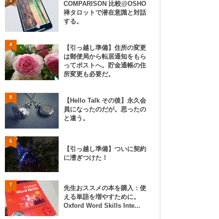
3
COMPARISON 比較@OSHO
禅タロットで潜在意識と対話
する。
4
【引っ越し準備】住所の変更
は郵便局から転居通知をもら
ってポストへ。貯金通帳の住
所変更も必要だ。
5
【Hello Talk その後】永久会
員になったのだが。思ったの
と違う。
6
【引っ越し準備】ついに契約
に漕ぎつけた！
7
先生おススメの本を購入：使
える単語を増やすために。
Oxford Word Skills Inte...