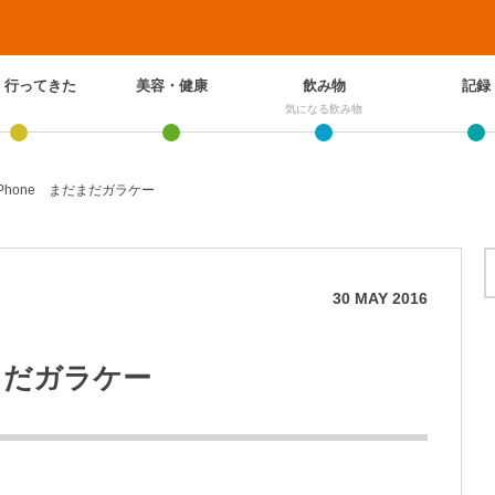
、行ってきた
美容・健康
飲み物
記録
気になる飲み物
Phone まだまだガラケー
30
MAY
2016
まだガラケー