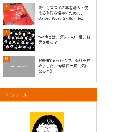
8
先生おススメの本を購入：使
える単語を増やすために。
Oxford Word Skills Inte...
9
twerkとは、ダンスの一種。お
尻を振る？
10
1億円貯まったので、会社を辞
めました。by坂口一真【気に
なる本】
プロフィール