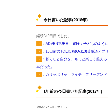
今日書いた記事(2018年)
継続849日目でした。
・
：
ADVENTURE 冒険：子どものよう
・
：
15日前のTOEIC勉(Oct13)英単語ア
・
：
暮らしと自分を、もっと楽しく整える
本だった。
・
：
カリッポリッ ライチ フリーズンド
1年前の今日書いた記事(2017年)
継続484日目でした。