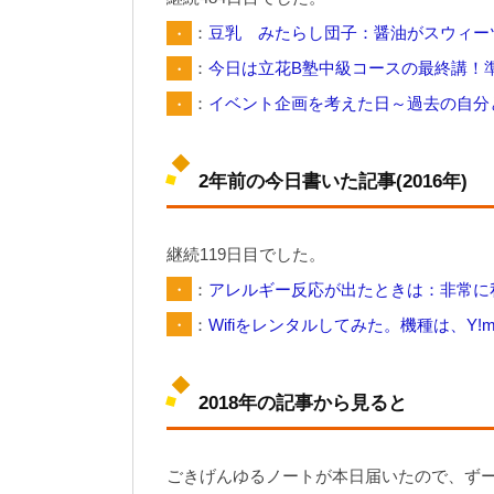
・
：
豆乳 みたらし団子：醤油がスウィー
・
：
今日は立花B塾中級コースの最終講！
・
：
イベント企画を考えた日～過去の自分と
2年前の今日書いた記事(2016年)
継続119日目でした。
・
：
アレルギー反応が出たときは：非常に
・
：
Wifiをレンタルしてみた。機種は、Y!mobi
2018年の記事から見ると
ごきげんゆるノートが本日届いたので、ず