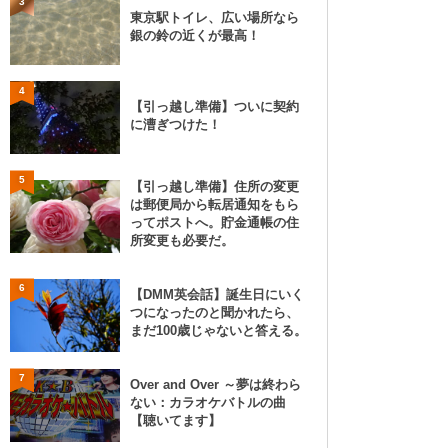
3
東京駅トイレ、広い場所なら
銀の鈴の近くが最高！
4
【引っ越し準備】ついに契約
に漕ぎつけた！
5
【引っ越し準備】住所の変更
は郵便局から転居通知をもら
ってポストへ。貯金通帳の住
所変更も必要だ。
6
【DMM英会話】誕生日にいく
つになったのと聞かれたら、
まだ100歳じゃないと答える。
7
Over and Over ～夢は終わら
ない：カラオケバトルの曲
【聴いてます】