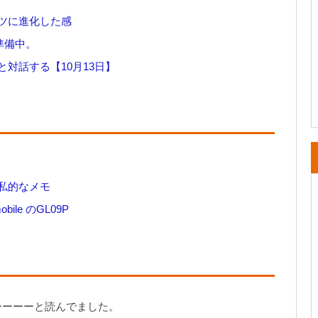
ツに進化した感
準備中。
対話する【10月13日】
私的なメモ
le のGL09P
ーーーーと読んでました。