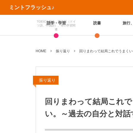
ミントフラッシュ♪
TOEICを始め、英会話（ドイ
語学・学習
読書
旅行
ツ語、中国語）、等の学習関
連
HOME
振り返り
回りまわって結局これでうまくい
振り返り
回りまわって結局これで
い。～過去の自分と対話す