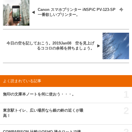
Canon スマホプリンター iNSPiC PV-123-SP 今
一番欲しいプリンター。
今日の空を記しておこう。2019Jan08 空を見上げ
るココロの余裕を持ちましょう。
よく読まれている記事
1
無印の文庫本ノートを何に使おう・・・。
2
東京駅トイレ、広い場所なら銀の鈴の近くが最
高！
3
COMPARISON 比較@OSHO 禅タロットで潜