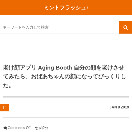
ミントフラッシュ♪
旅行、行ってきた
語学・学習
美容・健康
読書
記録
TOEIC感想・結果
今日買った本
ご朱印帳めぐり
ファスティング
食べ物
英会話！はじめました。
気になる本
イベント
リハビリ(五十肩）
考え事
英検！受験
読書メモ
小山町（静岡県）
カフェイン断ち
捨てログ
老け顔アプリ Aging Booth 自分の顔を老けさせ
てみたら、おばあちゃんの顔になってびっくりし
TOEIC800点への道
川越（埼玉県）
コスメ
今日の一枚
た。
TOEIC（作戦・ノウハウなど）
沖縄
ダイエット
月、星、宇宙
TOEIC700点への道
神戸
健康あれこれ
JAN
8
2019
IT
英単語
行ってきたあれこれ
美容あれこれ
Comments Off
約2分