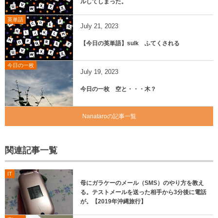
ルしてしまった。
英単語
July
21
,
2023
【今日の英単語】sulk ふてくされる
今日の一枚
July
19
,
2023
今日の一枚 空と・・・木？
Nanataroの記事一覧
関連記事一覧
IT
母にガラケーのメール（SMS）のやり方を教え
る。テストメールを送った相手から3分後に電話
が。【2019年沖縄旅行】