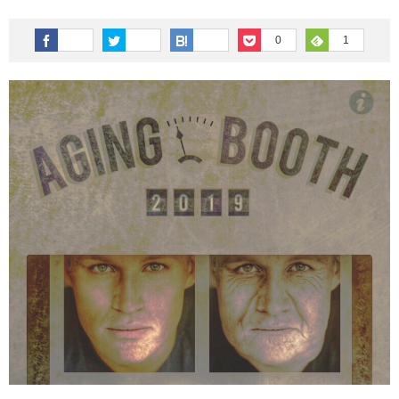
その他英語関連
旅行関連あれこれ
0
1