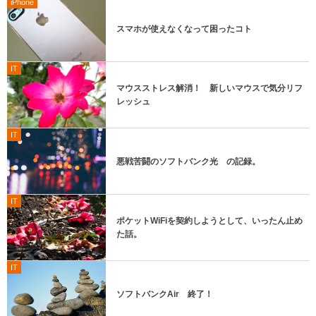
iPhone
スマホが使えなくなって困ったコト
IT
マウスストレス解消！ 新しいマウスで気分リフ
レッシュ
IT
悪戦苦闘のソフトバンク光 の記録。
IT
ポケットWiFiを契約しようとして、いったん止め
た話。
IT
ソフトバンクAir 終了！