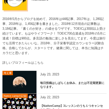
2016年5月からブログを始めて、2016年は448記事、2017年は、1,280記
事、2018年は、1,456記事を書きました。2018年12月現在の記事数は、
3,184記事。「書くのが好き」の成せるワザです。TOEICは30回以上受け
続けています。もはやライフワーク！ TOEIC700点達成を2018年の5月に
達成！目標は900点。多言語の勉強に楽しさを見出してます。今度は旅行
でも活用できたらいいな。2018年、分子栄養学認定カウンセラー試験合
格。合格してからが、スタートです。健康に関しては、本当に知識はチ
カラだと思います。
詳しいプロフィールはこちら
考え事
July
23
,
2023
毎日投稿はしばらくお休み、または不定期更新に
なります。
Native campの記録
July
22
,
2023
【NativeCamp】3レッスンのうち１つキャンセ