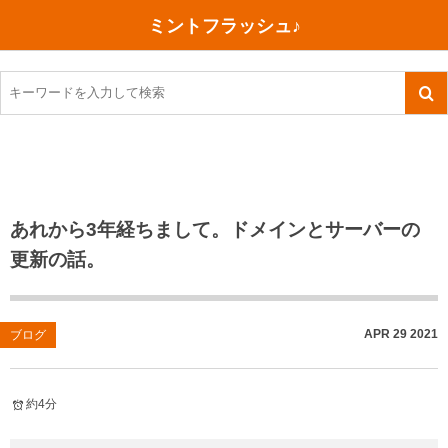
ミントフラッシュ♪
旅行、行ってきた
語学・学習
美容・健康
読書
記録
TOEIC感想・結果
今日買った本
ご朱印帳めぐり
ファスティング
食べ物
英会話！はじめました。
気になる本
イベント
リハビリ(五十肩）
考え事
英検！受験
読書メモ
小山町（静岡県）
カフェイン断ち
捨てログ
あれから3年経ちまして。ドメインとサーバーの
更新の話。
TOEIC800点への道
川越（埼玉県）
コスメ
今日の一枚
TOEIC（作戦・ノウハウなど）
沖縄
ダイエット
月、星、宇宙
APR
29
2021
ブログ
TOEIC700点への道
神戸
健康あれこれ
英単語
行ってきたあれこれ
美容あれこれ
約4分