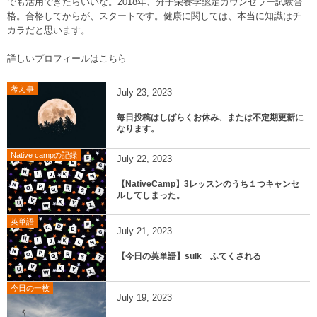
でも活用できたらいいな。2018年、分子栄養学認定カウンセラー試験合
格。合格してからが、スタートです。健康に関しては、本当に知識はチ
カラだと思います。
詳しいプロフィールはこちら
考え事
July
23
,
2023
毎日投稿はしばらくお休み、または不定期更新に
なります。
Native campの記録
July
22
,
2023
【NativeCamp】3レッスンのうち１つキャンセ
ルしてしまった。
英単語
July
21
,
2023
【今日の英単語】sulk ふてくされる
今日の一枚
July
19
,
2023