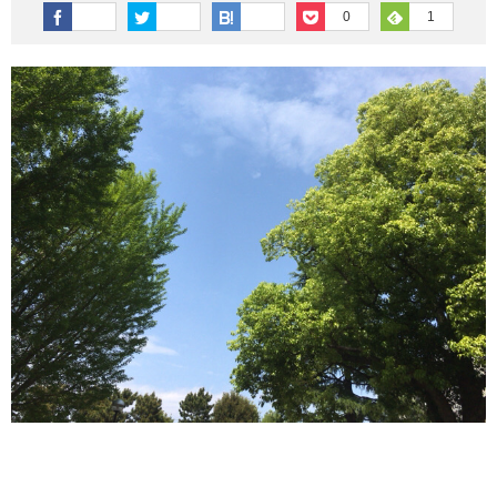
その他英語関連
旅行関連あれこれ
0
1