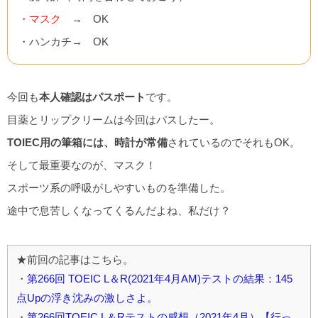
・マスク
→ OK
・ハンカチ→ OK
今回も
本人確認はパスポート
です。
目薬とリップクリームは今回はパスしたー。
TOIEC用の筆箱には、時計が常備
されているのでそれもOK。
そして最重要なのが、マスク！
スポーツ系の呼吸がしやすいものを準備した。
途中で息苦しくなってくるんだよね、私だけ？
★前回の記事はこちら。
・
第266回 TOEIC L＆R(2021年4月AM)テストの結果：145
点Upの浮き沈みの激しさよ。
・
第266回TOEIC L＆Rテストの感想（2021年4月）【行っ