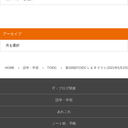
アーカイブ
HOME
語学・学習
TOEIC
第269回TOEIC L ＆ R テスト(2021年
IT・ブログ関連
語学・学習
あれこれ
ノート術、手帳