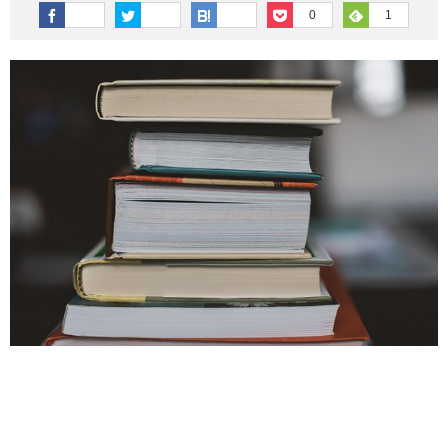
その他英語関連
旅行関連あれこれ
0
1