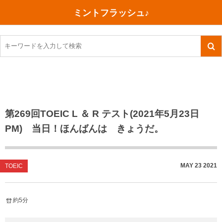
ミントフラッシュ♪
旅行、行ってきた
語学・学習
美容・健康
読書
記録
TOEIC感想・結果
今日買った本
ご朱印帳めぐり
ファスティング
食べ物
英会話！はじめました。
気になる本
イベント
リハビリ(五十肩）
考え事
英検！受験
読書メモ
小山町（静岡県）
カフェイン断ち
捨てログ
第269回TOEIC L ＆ R テスト(2021年5月23日
PM) 当日！ほんばんは きょうだ。
TOEIC800点への道
川越（埼玉県）
コスメ
今日の一枚
TOEIC（作戦・ノウハウなど）
沖縄
ダイエット
月、星、宇宙
MAY
23
2021
TOEIC
TOEIC700点への道
神戸
健康あれこれ
英単語
行ってきたあれこれ
美容あれこれ
約5分