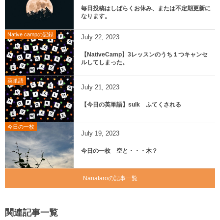
毎日投稿はしばらくお休み、または不定期更新に
なります。
Native campの記録
July
22
,
2023
【NativeCamp】3レッスンのうち１つキャンセ
ルしてしまった。
英単語
July
21
,
2023
【今日の英単語】sulk ふてくされる
今日の一枚
July
19
,
2023
今日の一枚 空と・・・木？
Nanataroの記事一覧
関連記事一覧