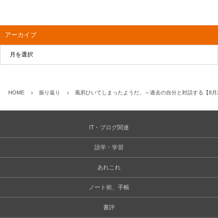
アーカイブ
HOME
振り返り
風邪ひいてしまったようだ。～過去の自分と対話する【8月
IT・ブログ関連
語学・学習
あれこれ
ノート術、手帳
書評