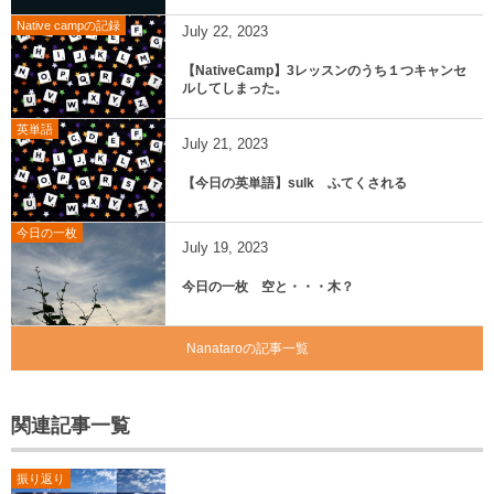
Native campの記録
July
22
,
2023
【NativeCamp】3レッスンのうち１つキャンセ
ルしてしまった。
英単語
July
21
,
2023
【今日の英単語】sulk ふてくされる
今日の一枚
July
19
,
2023
今日の一枚 空と・・・木？
Nanataroの記事一覧
関連記事一覧
振り返り