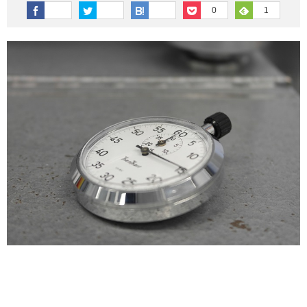
その他英語関連
旅行関連あれこれ
0
1