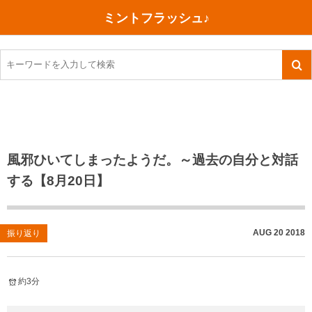
ミントフラッシュ♪
旅行、行ってきた
語学・学習
美容・健康
読書
記録
TOEIC感想・結果
今日買った本
ご朱印帳めぐり
ファスティング
食べ物
英会話！はじめました。
気になる本
イベント
リハビリ(五十肩）
考え事
英検！受験
読書メモ
小山町（静岡県）
カフェイン断ち
捨てログ
風邪ひいてしまったようだ。～過去の自分と対話
する【8月20日】
TOEIC800点への道
川越（埼玉県）
コスメ
今日の一枚
TOEIC（作戦・ノウハウなど）
沖縄
ダイエット
月、星、宇宙
AUG
20
2018
振り返り
TOEIC700点への道
神戸
健康あれこれ
英単語
行ってきたあれこれ
美容あれこれ
約3分