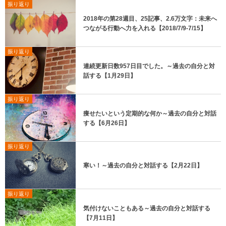
振り返り
2018年の第28週目、25記事、2.6万文字：未来へ
つながる行動へ力を入れる【2018/7/9-7/15】
振り返り
連続更新日数957日目でした。～過去の自分と対
話する【1月29日】
振り返り
痩せたいという定期的な何か～過去の自分と対話
する【6月26日】
振り返り
寒い！～過去の自分と対話する【2月22日】
振り返り
気付けないこともある～過去の自分と対話する
【7月11日】