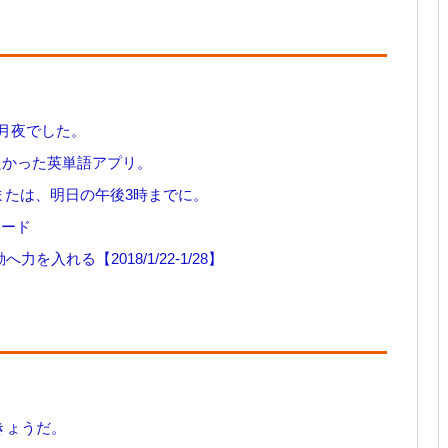
月夜でした。
てて良かった英単語アプリ。
日または、明日の午後3時までに。
カード
を入れる【2018/1/22-1/28】
 きょうだ。