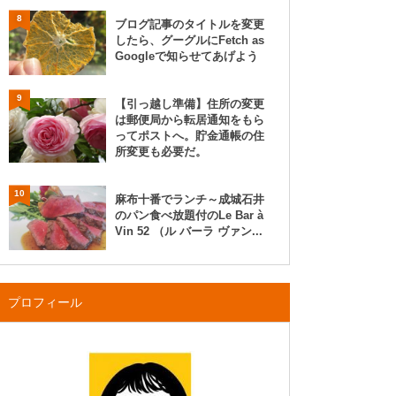
8
ブログ記事のタイトルを変更
したら、グーグルにFetch as
Googleで知らせてあげよう
9
【引っ越し準備】住所の変更
は郵便局から転居通知をもら
ってポストへ。貯金通帳の住
所変更も必要だ。
10
麻布十番でランチ～成城石井
のパン食べ放題付のLe Bar à
Vin 52 （ル バーラ ヴァン...
プロフィール