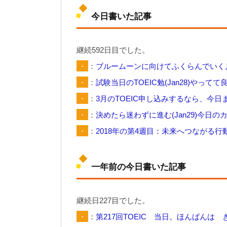
今日書いた記事
継続592日目でした。
・
：
ブルームーンに向けてふくらんでいく
・
：
試験当日のTOEIC勉(Jan28)やっ
・
：
3月のTOEIC申し込みするなら、今
・
：
決めたら迷わずに進む(Jan29)今日の
・
：
2018年の第4週目：未来へつながる行動へ力
一年前の今日書いた記事
継続日227目でした。
・
：
第217回TOEIC 当日。ほんばんは