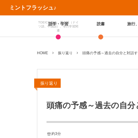
ミントフラッシュ♪
TOEICを始め、英会話（ドイ
語学・学習
読書
旅行
ツ語、中国語）、等の学習関
連
HOME
振り返り
頭痛の予感～過去の自分と対話す
振り返り
頭痛の予感～過去の自分と
約3分