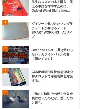
3
先生おススメの本を購入：使
える単語を増やすために。
Oxford Word Skills Inte...
4
ダイソーで見つけたマンダラ
チャートが書けるノート
SMART WORKING A5サイ
ズ
5
Over and Over ～夢は終わら
ない：カラオケバトルの曲
【聴いてます】
6
COMPARISON 比較@OSHO
禅タロットで潜在意識と対話
する。
7
【Hello Talk その後】永久会
員になったのだが。思ったの
と違う。