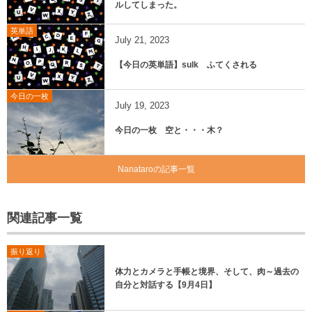
ルしてしまった。
英単語
July
21
,
2023
【今日の英単語】sulk ふてくされる
今日の一枚
July
19
,
2023
今日の一枚 空と・・・木？
Nanataroの記事一覧
関連記事一覧
振り返り
体力とカメラと手帳と境界、そして、肉～過去の
自分と対話する【9月4日】