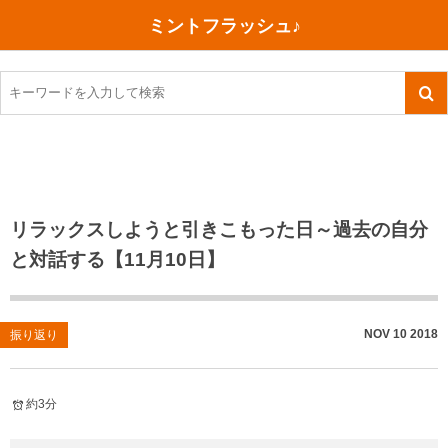
ミントフラッシュ♪
旅行、行ってきた
語学・学習
美容・健康
読書
記録
TOEIC感想・結果
今日買った本
ご朱印帳めぐり
ファスティング
食べ物
英会話！はじめました。
気になる本
イベント
リハビリ(五十肩）
考え事
英検！受験
読書メモ
小山町（静岡県）
カフェイン断ち
捨てログ
リラックスしようと引きこもった日～過去の自分
と対話する【11月10日】
TOEIC800点への道
川越（埼玉県）
コスメ
今日の一枚
TOEIC（作戦・ノウハウなど）
沖縄
ダイエット
月、星、宇宙
NOV
10
2018
振り返り
TOEIC700点への道
神戸
健康あれこれ
英単語
行ってきたあれこれ
美容あれこれ
約3分