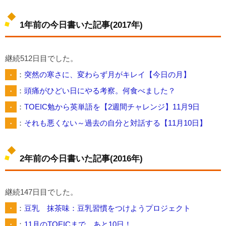
1年前の今日書いた記事(2017年)
継続512日目でした。
・
：
突然の寒さに、変わらず月がキレイ【今日の月】
・
：
頭痛がひどい日にやる考察。何食べました？
・
：
TOEIC勉から英単語を【2週間チャレンジ】11月9日
・
：
それも悪くない～過去の自分と対話する【11月10日】
2年前の今日書いた記事(2016年)
継続147日目でした。
・
：
豆乳 抹茶味：豆乳習慣をつけようプロジェクト
・
：
11月のTOEICまで、あと10日！