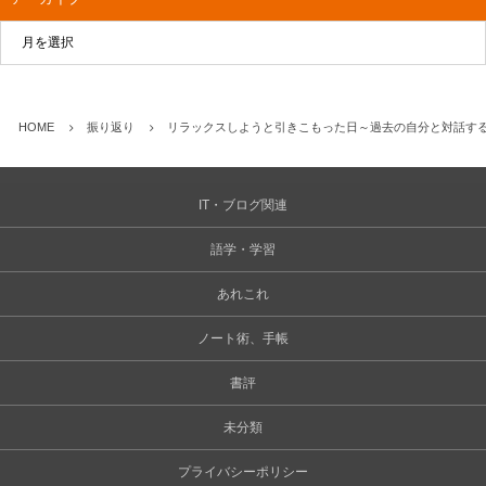
HOME
振り返り
リラックスしようと引きこもった日～過去の自分と対話する【
IT・ブログ関連
語学・学習
あれこれ
ノート術、手帳
書評
未分類
プライバシーポリシー