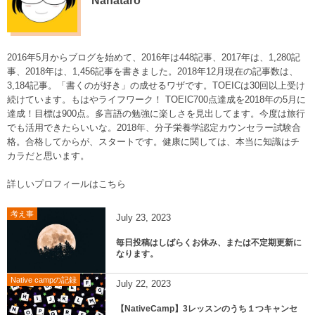
Nanataro
2016年5月からブログを始めて、2016年は448記事、2017年は、1,280記
事、2018年は、1,456記事を書きました。2018年12月現在の記事数は、
3,184記事。「書くのが好き」の成せるワザです。TOEICは30回以上受け
続けています。もはやライフワーク！ TOEIC700点達成を2018年の5月に
達成！目標は900点。多言語の勉強に楽しさを見出してます。今度は旅行
でも活用できたらいいな。2018年、分子栄養学認定カウンセラー試験合
格。合格してからが、スタートです。健康に関しては、本当に知識はチ
カラだと思います。
詳しいプロフィールはこちら
考え事
July
23
,
2023
毎日投稿はしばらくお休み、または不定期更新に
なります。
Native campの記録
July
22
,
2023
【NativeCamp】3レッスンのうち１つキャンセ