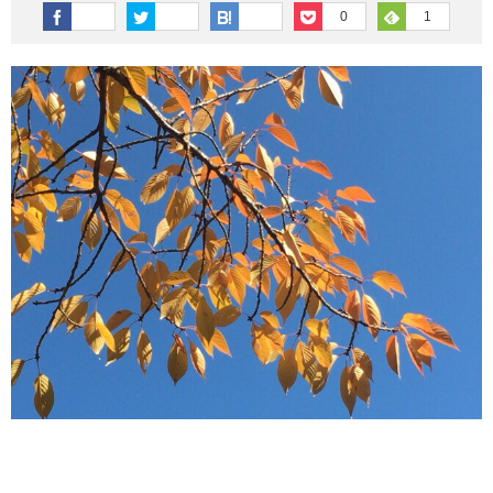
その他英語関連
旅行関連あれこれ
0
1