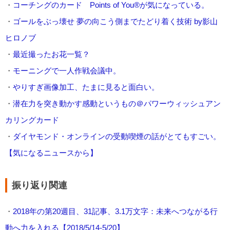
・
コーチングのカード Points of You®︎が気になっている。
・
ゴールをぶっ壊せ 夢の向こう側までたどり着く技術 by影山
ヒロノブ
・
最近撮ったお花一覧？
・
モーニングで一人作戦会議中。
・
やりすぎ画像加工、たまに見ると面白い。
・
潜在力を突き動かす感動というもの＠パワーウィッシュアン
カリングカード
・
ダイヤモンド・オンラインの受動喫煙の話がとてもすごい。
【気になるニュースから】
振り返り関連
・
2018年の第20週目、31記事、3.1万文字：未来へつながる行
動へ力を入れる【2018/5/14-5/20】