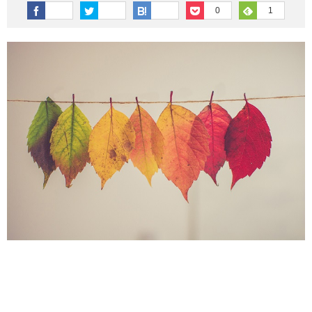
その他英語関連
旅行関連あれこれ
0
1