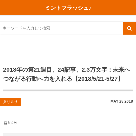
ミントフラッシュ♪
旅行、行ってきた
語学・学習
美容・健康
読書
記録
TOEIC感想・結果
今日買った本
ご朱印帳めぐり
ファスティング
食べ物
英会話！はじめました。
気になる本
イベント
リハビリ(五十肩）
考え事
英検！受験
読書メモ
小山町（静岡県）
カフェイン断ち
捨てログ
2018年の第21週目、24記事、2.3万文字：未来へ
つながる行動へ力を入れる【2018/5/21-5/27】
TOEIC800点への道
川越（埼玉県）
コスメ
今日の一枚
TOEIC（作戦・ノウハウなど）
沖縄
ダイエット
月、星、宇宙
MAY
28
2018
振り返り
TOEIC700点への道
神戸
健康あれこれ
英単語
行ってきたあれこれ
美容あれこれ
約5分