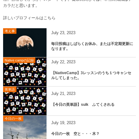
カラだと思います。
詳しいプロフィールはこちら
考え事
July
23
,
2023
毎日投稿はしばらくお休み、または不定期更新に
なります。
Native campの記録
July
22
,
2023
【NativeCamp】3レッスンのうち１つキャンセ
ルしてしまった。
英単語
July
21
,
2023
【今日の英単語】sulk ふてくされる
今日の一枚
July
19
,
2023
今日の一枚 空と・・・木？