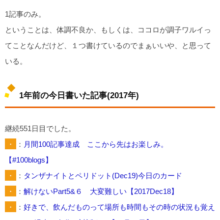
1記事のみ。
ということは、体調不良か、もしくは、ココロが調子ワルイっ
てことなんだけど、１つ書けているのでまぁいいや、と思って
いる。
1年前の今日書いた記事(2017年)
継続551日目でした。
・
：
月間100記事達成 ここから先はお楽しみ。
【#100blogs】
・
：
タンザナイトとペリドット(Dec19)今日のカード
・
：
解けないPart5&６ 大変難しい【2017Dec18】
・
：
好きで、飲んだものって場所も時間もその時の状況も覚え