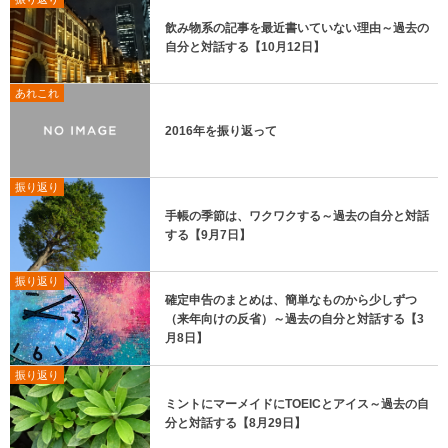
飲み物系の記事を最近書いていない理由～過去の
自分と対話する【10月12日】
あれこれ
2016年を振り返って
振り返り
手帳の季節は、ワクワクする～過去の自分と対話
する【9月7日】
振り返り
確定申告のまとめは、簡単なものから少しずつ
（来年向けの反省）～過去の自分と対話する【3
月8日】
振り返り
ミントにマーメイドにTOEICとアイス～過去の自
分と対話する【8月29日】