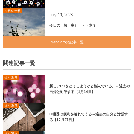
今日の一枚
July
19
,
2023
今日の一枚 空と・・・木？
Nanataroの記事一覧
関連記事一覧
振り返り
新しいPCをどうしようかと悩んでいる。～過去の
自分と対話する【1月14日】
振り返り
IT機器は便利を連れてくる～過去の自分と対話す
る【12月27日】
振り返り