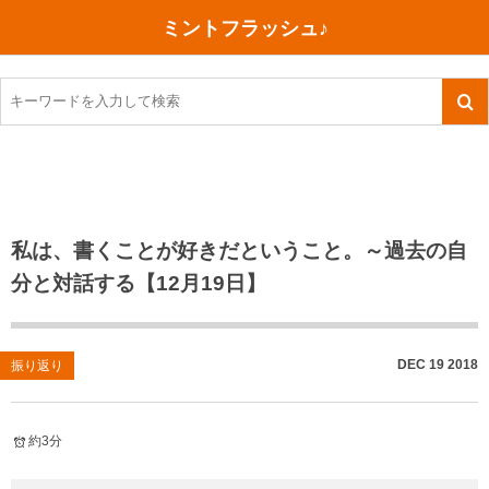
ミントフラッシュ♪
旅行、行ってきた
語学・学習
美容・健康
読書
記録
TOEIC感想・結果
今日買った本
ご朱印帳めぐり
ファスティング
食べ物
英会話！はじめました。
気になる本
イベント
リハビリ(五十肩）
考え事
英検！受験
読書メモ
小山町（静岡県）
カフェイン断ち
捨てログ
私は、書くことが好きだということ。～過去の自
分と対話する【12月19日】
TOEIC800点への道
川越（埼玉県）
コスメ
今日の一枚
TOEIC（作戦・ノウハウなど）
沖縄
ダイエット
月、星、宇宙
DEC
19
2018
振り返り
TOEIC700点への道
神戸
健康あれこれ
英単語
行ってきたあれこれ
美容あれこれ
約3分