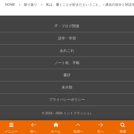
HOME
振り返り
私は、書くことが好きだということ。～過去の自分と対話する
IT・ブログ関連
語学・学習
あれこれ
ノート術、手帳
書評
未分類
プライバシーポリシー
©
2016 - 2026
ミントフラッシュ♪
.
メニュー
前へ
ホーム
先頭へ
次へ
検索