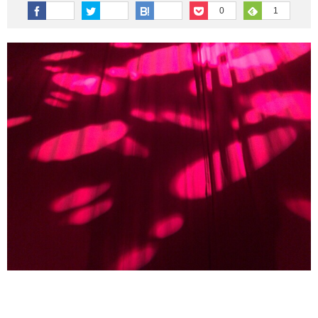
その他英語関連
旅行関連あれこれ
0
1