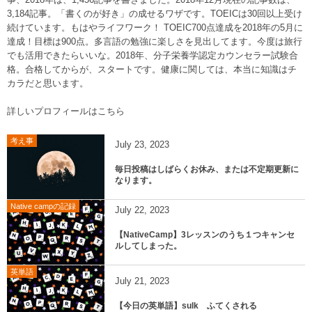
事、2018年は、1,456記事を書きました。2018年12月現在の記事数は、
3,184記事。「書くのが好き」の成せるワザです。TOEICは30回以上受け
続けています。もはやライフワーク！ TOEIC700点達成を2018年の5月に
達成！目標は900点。多言語の勉強に楽しさを見出してます。今度は旅行
でも活用できたらいいな。2018年、分子栄養学認定カウンセラー試験合
格。合格してからが、スタートです。健康に関しては、本当に知識はチ
カラだと思います。
詳しいプロフィールはこちら
考え事
July
23
,
2023
毎日投稿はしばらくお休み、または不定期更新に
なります。
Native campの記録
July
22
,
2023
【NativeCamp】3レッスンのうち１つキャンセ
ルしてしまった。
英単語
July
21
,
2023
【今日の英単語】sulk ふてくされる