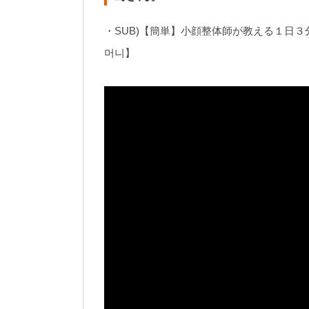
・SUB)【簡単】小顔整体師が教える１日３分で 涙袋 
머니】