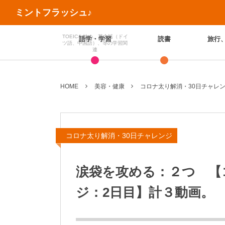
ミントフラッシュ♪
TOEICを始め、英会話（ドイ
語学・学習
読書
旅行
ツ語、中国語）、等の学習関
連
HOME
美容・健康
コロナ太り解消・30日チャレ
コロナ太り解消・30日チャレンジ
涙袋を攻める：２つ 【
ジ：2日目】計３動画。