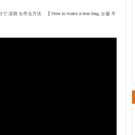
を作る方法 【 How to make a tear bag, 눈물 주