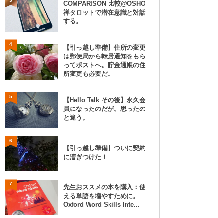
3
COMPARISON 比較@OSHO
禅タロットで潜在意識と対話
する。
4
【引っ越し準備】住所の変更
は郵便局から転居通知をもら
ってポストへ。貯金通帳の住
所変更も必要だ。
5
【Hello Talk その後】永久会
員になったのだが。思ったの
と違う。
6
【引っ越し準備】ついに契約
に漕ぎつけた！
7
先生おススメの本を購入：使
える単語を増やすために。
Oxford Word Skills Inte...