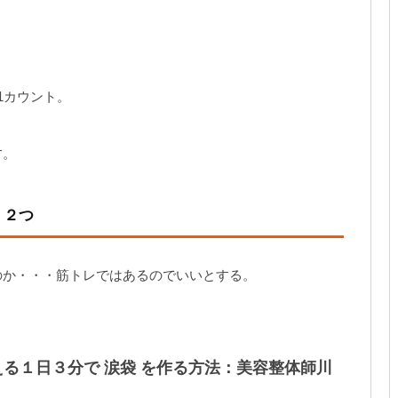
。
1カウント。
す。
：２つ
のか・・・筋トレではあるのでいいとする。
る１日３分で 涙袋 を作る方法：美容整体師川