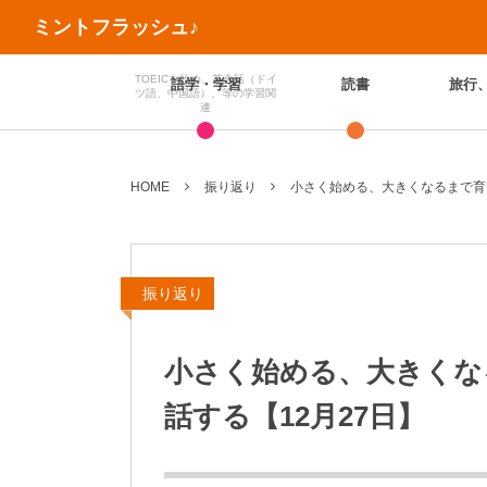
ミントフラッシュ♪
TOEICを始め、英会話（ドイ
語学・学習
読書
旅行
ツ語、中国語）、等の学習関
連
HOME
振り返り
小さく始める、大きくなるまで育
振り返り
小さく始める、大きくな
話する【12月27日】