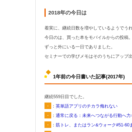
2018年の今日は
着実に、継続日数を増やしているようでう
今日のは、買った本をモバイルからの投稿
ずっと外にいる一日でありました。
セミナーでの学びメモはそのうちにアップ
1年前の今日書いた記事(2017年)
継続559日目でした。
・
：
英単語アプリのチカラ侮れない
・
：
通常に戻る：未来へつながる行動へ力を入れる【
・
：
筋トレ、またはラン&ウォーク#51-60