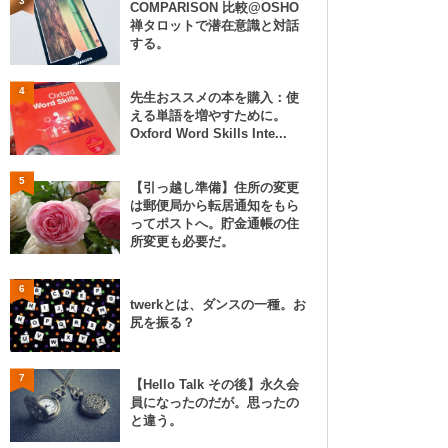
3
COMPARISON 比較@OSHO
禅タロットで潜在意識と対話
する。
4
先生おススメの本を購入：使
える単語を増やすために。
Oxford Word Skills Inte...
5
【引っ越し準備】住所の変更
は郵便局から転居通知をもら
ってポストへ。貯金通帳の住
所変更も必要だ。
6
twerkとは、ダンスの一種。お
尻を振る？
7
【Hello Talk その後】永久会
員になったのだが。思ったの
と違う。