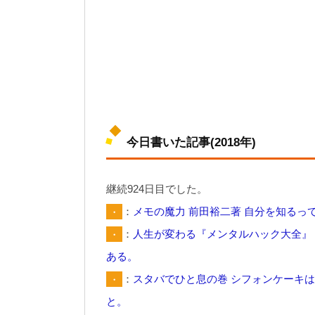
今日書いた記事(2018年)
継続924日目でした。
・
：
メモの魔力 前田裕二著 自分を知るっ
・
：
人生が変わる『メンタルハック大全』 
ある。
・
：
スタバでひと息の巻 シフォンケーキ
と。