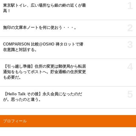
1
東京駅トイレ、広い場所なら銀の鈴の近くが最
高！
2
無印の文庫本ノートを何に使おう・・・。
3
COMPARISON 比較@OSHO 禅タロットで潜
在意識と対話する。
4
【引っ越し準備】住所の変更は郵便局から転居
通知をもらってポストへ。貯金通帳の住所変更
も必要だ。
5
【Hello Talk その後】永久会員になったのだ
が。思ったのと違う。
プロフィール