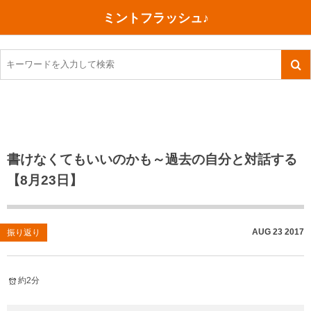
ミントフラッシュ♪
旅行、行ってきた
語学・学習
美容・健康
読書
記録
TOEIC感想・結果
今日買った本
ご朱印帳めぐり
ファスティング
食べ物
英会話！はじめました。
気になる本
イベント
リハビリ(五十肩）
考え事
英検！受験
読書メモ
小山町（静岡県）
カフェイン断ち
捨てログ
書けなくてもいいのかも～過去の自分と対話する
【8月23日】
TOEIC800点への道
川越（埼玉県）
コスメ
今日の一枚
TOEIC（作戦・ノウハウなど）
沖縄
ダイエット
月、星、宇宙
AUG
23
2017
振り返り
TOEIC700点への道
神戸
健康あれこれ
英単語
行ってきたあれこれ
美容あれこれ
約2分