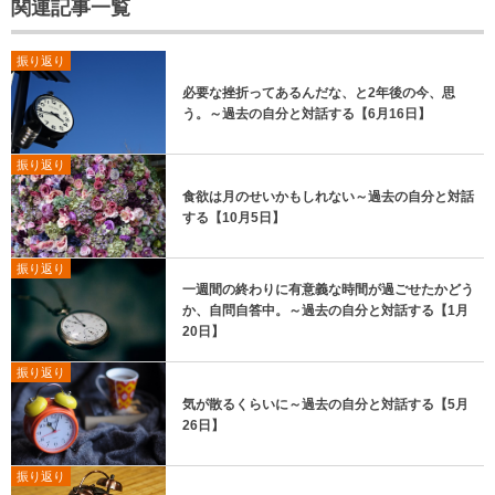
関連記事一覧
振り返り
必要な挫折ってあるんだな、と2年後の今、思
う。～過去の自分と対話する【6月16日】
振り返り
食欲は月のせいかもしれない～過去の自分と対話
する【10月5日】
振り返り
一週間の終わりに有意義な時間が過ごせたかどう
か、自問自答中。～過去の自分と対話する【1月
20日】
振り返り
気が散るくらいに～過去の自分と対話する【5月
26日】
振り返り