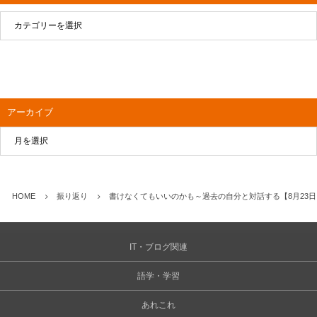
アーカイブ
HOME
振り返り
書けなくてもいいのかも～過去の自分と対話する【8月23日
IT・ブログ関連
語学・学習
あれこれ