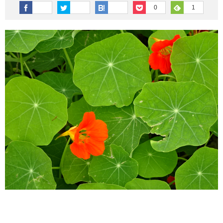
その他英語関連
旅行関連あれこれ
0
1