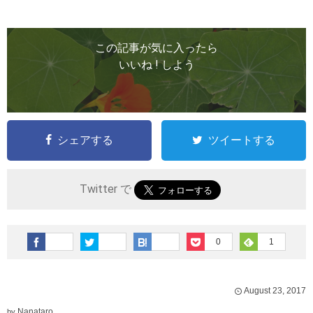
この記事が気に入ったら
いいね ! しよう
シェアする
ツイートする
Twitter で
0
1
August
23
,
2017
Nanataro
by