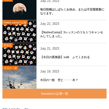
July
23
,
2023
毎日投稿はしばらくお休み、または不定期更新に
なります。
Native campの記録
July
22
,
2023
【NativeCamp】3レッスンのうち１つキャンセ
ルしてしまった。
英単語
July
21
,
2023
【今日の英単語】sulk ふてくされる
今日の一枚
July
19
,
2023
今日の一枚 空と・・・木？
Nanataroの記事一覧