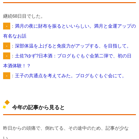
継続68日目でした。
・
：
満月の夜に財布を振るといいらしい。満月と金運アップの
有名なお話
・
：
深部体温を上げると免疫力がアップする、を目指して。
・
：
土佐?ゆず?日本酒：ブログもぐもぐ会第二弾で、初の日
本酒体験！？
・
：
王子の共通点を考えてみた。ブログもぐもぐ会にて。
今年の記事から見ると
昨日からの頭痛で、倒れてる、その途中のため、記事が少な
い。