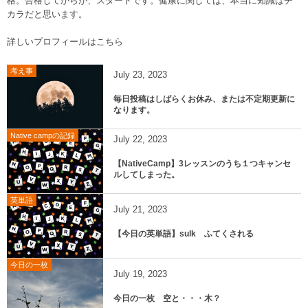
格。合格してからが、スタートです。健康に関しては、本当に知識はチ
カラだと思います。
詳しいプロフィールはこちら
考え事
July
23
,
2023
毎日投稿はしばらくお休み、または不定期更新に
なります。
Native campの記録
July
22
,
2023
【NativeCamp】3レッスンのうち１つキャンセ
ルしてしまった。
英単語
July
21
,
2023
【今日の英単語】sulk ふてくされる
今日の一枚
July
19
,
2023
今日の一枚 空と・・・木？