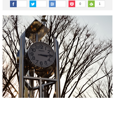
その他英語関連
旅行関連あれこれ
0
1