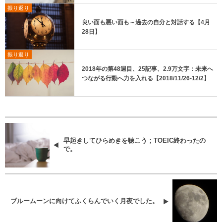
振り返り
良い面も悪い面も～過去の自分と対話する【4月
28日】
振り返り
2018年の第48週目、25記事、2.9万文字：未来へ
つながる行動へ力を入れる【2018/11/26-12/2】
早起きしてひらめきを聴こう；TOEIC終わったの
で。
ブルームーンに向けてふくらんでいく月夜でした。