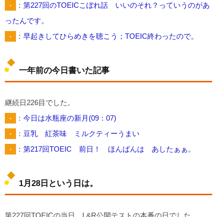
・
：
第227回のTOEICこぼれ話 いいのそれ？っていうのがあ
ったんです。
・
：
早起きしてひらめきを聴こう；TOEIC終わったので。
一年前の今日書いた記事
継続日226目でした。
・
：
今日は水瓶座の新月(09：07)
・
：
豆乳 紅茶味 ミルクティーうまい
・
：
第217回TOEIC 前日！ ほんばんは あしたぁぁ。
1月28日という日は。
第227回TOEICの当日、L&R公開テストの本番の日でした。