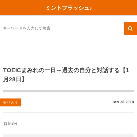
ミントフラッシュ♪
旅行、行ってきた
語学・学習
美容・健康
読書
記録
TOEIC感想・結果
今日買った本
ご朱印帳めぐり
ファスティング
食べ物
英会話！はじめました。
気になる本
イベント
リハビリ(五十肩）
考え事
英検！受験
読書メモ
小山町（静岡県）
カフェイン断ち
捨てログ
TOEICまみれの一日～過去の自分と対話する【1
月28日】
TOEIC800点への道
川越（埼玉県）
コスメ
今日の一枚
TOEIC（作戦・ノウハウなど）
沖縄
ダイエット
月、星、宇宙
JAN
28
2018
振り返り
TOEIC700点への道
神戸
健康あれこれ
英単語
行ってきたあれこれ
美容あれこれ
約3分