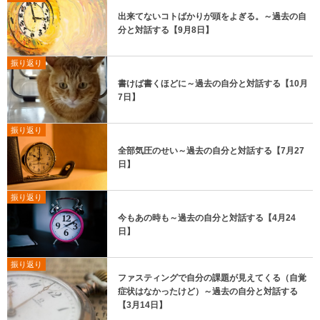
出来てないコトばかりが頭をよぎる。～過去の自
分と対話する【9月8日】
振り返り
書けば書くほどに～過去の自分と対話する【10月
7日】
振り返り
全部気圧のせい～過去の自分と対話する【7月27
日】
振り返り
今もあの時も～過去の自分と対話する【4月24
日】
振り返り
ファスティングで自分の課題が見えてくる（自覚
症状はなかったけど）～過去の自分と対話する
【3月14日】