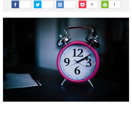
その他英語関連
旅行関連あれこれ
0
1