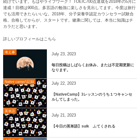
続けています。もはやライフワーク！ TOEIC700点達成を2018年の5月に
達成！目標は900点。多言語の勉強に楽しさを見出してます。今度は旅行
でも活用できたらいいな。2018年、分子栄養学認定カウンセラー試験合
格。合格してからが、スタートです。健康に関しては、本当に知識はチ
カラだと思います。
詳しいプロフィールはこちら
考え事
July
23
,
2023
毎日投稿はしばらくお休み、または不定期更新に
なります。
Native campの記録
July
22
,
2023
【NativeCamp】3レッスンのうち１つキャンセ
ルしてしまった。
英単語
July
21
,
2023
【今日の英単語】sulk ふてくされる