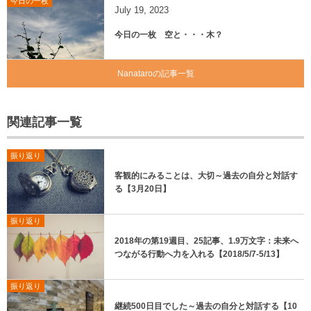
今日の一枚
July
19
,
2023
今日の一枚 空と・・・木？
Nanataroの記事一覧
関連記事一覧
振り返り
客観的にみることは、大切～過去の自分と対話す
る【3月20日】
振り返り
2018年の第19週目、25記事、1.9万文字：未来へ
つながる行動へ力を入れる【2018/5/7-5/13】
振り返り
継続500日目でした～過去の自分と対話する【10