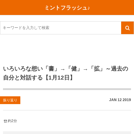
ミントフラッシュ♪
旅行、行ってきた
語学・学習
美容・健康
読書
記録
TOEIC感想・結果
今日買った本
ご朱印帳めぐり
ファスティング
食べ物
英会話！はじめました。
気になる本
イベント
リハビリ(五十肩）
考え事
英検！受験
読書メモ
小山町（静岡県）
カフェイン断ち
捨てログ
いろいろな想い「書」→「健」→「拡」～過去の
自分と対話する【1月12日】
TOEIC800点への道
川越（埼玉県）
コスメ
今日の一枚
TOEIC（作戦・ノウハウなど）
沖縄
ダイエット
月、星、宇宙
JAN
12
2019
振り返り
TOEIC700点への道
神戸
健康あれこれ
英単語
行ってきたあれこれ
美容あれこれ
約2分