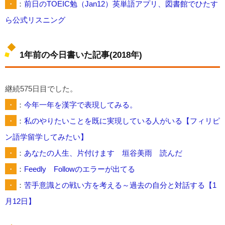
・
：
前日のTOEIC勉（Jan12）英単語アプリ、図書館でひたす
ら公式リスニング
1年前の今日書いた記事(2018年)
継続575日目でした。
・
：
今年一年を漢字で表現してみる。
・
：
私のやりたいことを既に実現している人がいる【フィリピ
ン語学留学してみたい】
・
：
あなたの人生、片付けます 垣谷美雨 読んだ
・
：
Feedly Followのエラーが出てる
・
：
苦手意識との戦い方を考える～過去の自分と対話する【1
月12日】