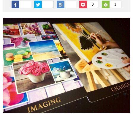
その他英語関連
旅行関連あれこれ
0
1