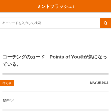
ミントフラッシュ♪
旅行、行ってきた
語学・学習
美容・健康
読書
記録
TOEIC感想・結果
今日買った本
ご朱印帳めぐり
ファスティング
食べ物
英会話！はじめました。
気になる本
イベント
リハビリ(五十肩）
考え事
英検！受験
読書メモ
小山町（静岡県）
カフェイン断ち
捨てログ
コーチングのカード Points of You®︎が気になっ
ている。
TOEIC800点への道
川越（埼玉県）
コスメ
今日の一枚
TOEIC（作戦・ノウハウなど）
沖縄
ダイエット
月、星、宇宙
MAY
25
2018
考え事
TOEIC700点への道
神戸
健康あれこれ
英単語
行ってきたあれこれ
美容あれこれ
約3分