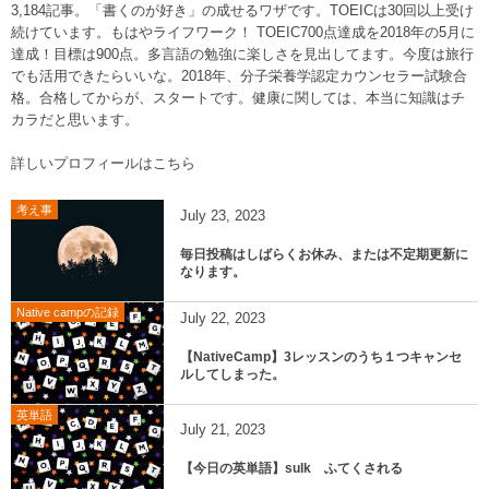
3,184記事。「書くのが好き」の成せるワザです。TOEICは30回以上受け
続けています。もはやライフワーク！ TOEIC700点達成を2018年の5月に
達成！目標は900点。多言語の勉強に楽しさを見出してます。今度は旅行
でも活用できたらいいな。2018年、分子栄養学認定カウンセラー試験合
格。合格してからが、スタートです。健康に関しては、本当に知識はチ
カラだと思います。
詳しいプロフィールはこちら
考え事
July
23
,
2023
毎日投稿はしばらくお休み、または不定期更新に
なります。
Native campの記録
July
22
,
2023
【NativeCamp】3レッスンのうち１つキャンセ
ルしてしまった。
英単語
July
21
,
2023
【今日の英単語】sulk ふてくされる