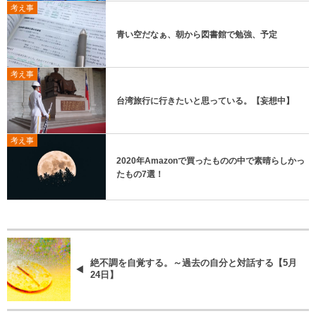
考え事
青い空だなぁ、朝から図書館で勉強、予定
考え事
台湾旅行に行きたいと思っている。【妄想中】
考え事
2020年Amazonで買ったものの中で素晴らしかっ
たもの7選！
絶不調を自覚する。～過去の自分と対話する【5月
24日】