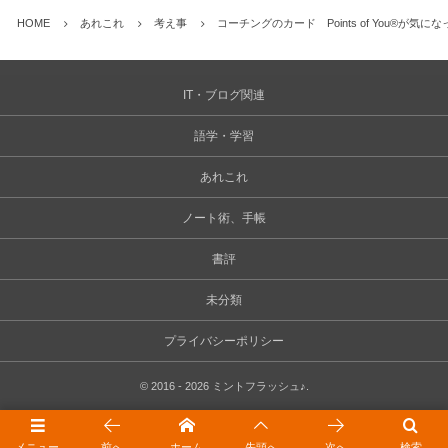
HOME
あれこれ
考え事
コーチングのカード Points of You®︎が気に
IT・ブログ関連
語学・学習
あれこれ
ノート術、手帳
書評
未分類
プライバシーポリシー
©
2016 - 2026
ミントフラッシュ♪
.
メニュー
前へ
ホーム
先頭へ
次へ
検索