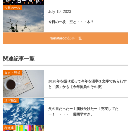
今日の一枚
July
19
,
2023
今日の一枚 空と・・・木？
Nanataroの記事一覧
関連記事一覧
宣言・野望
2020年を振り返って今年を漢字１文字であらわす
と「病」かも【今年抱負のその後】
漢字検定
父の日だったー！漢検受けたー！充実してた
ー！ ・・・一週間早すぎ。
考え事