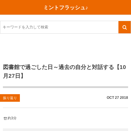
ミントフラッシュ♪
旅行、行ってきた
語学・学習
美容・健康
読書
記録
TOEIC感想・結果
今日買った本
ご朱印帳めぐり
ファスティング
食べ物
英会話！はじめました。
気になる本
イベント
リハビリ(五十肩）
考え事
英検！受験
読書メモ
小山町（静岡県）
カフェイン断ち
捨てログ
図書館で過ごした日～過去の自分と対話する【10
月27日】
TOEIC800点への道
川越（埼玉県）
コスメ
今日の一枚
TOEIC（作戦・ノウハウなど）
沖縄
ダイエット
月、星、宇宙
OCT
27
2018
振り返り
TOEIC700点への道
神戸
健康あれこれ
英単語
行ってきたあれこれ
美容あれこれ
約3分