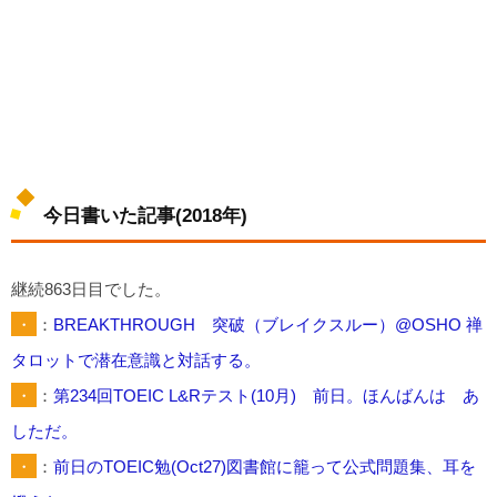
今日書いた記事(2018年)
継続863日目でした。
・
：
BREAKTHROUGH 突破（ブレイクスルー）@OSHO 禅
タロットで潜在意識と対話する。
・
：
第234回TOEIC L&Rテスト(10月) 前日。ほんばんは あ
しただ。
・
：
前日のTOEIC勉(Oct27)図書館に籠って公式問題集、耳を