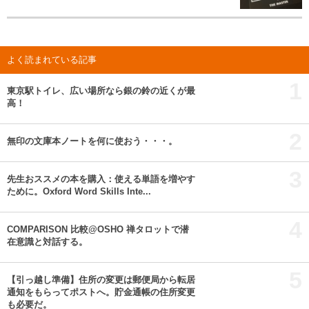
よく読まれている記事
1
東京駅トイレ、広い場所なら銀の鈴の近くが最
高！
2
無印の文庫本ノートを何に使おう・・・。
3
先生おススメの本を購入：使える単語を増やす
ために。Oxford Word Skills Inte...
4
COMPARISON 比較@OSHO 禅タロットで潜
在意識と対話する。
5
【引っ越し準備】住所の変更は郵便局から転居
通知をもらってポストへ。貯金通帳の住所変更
も必要だ。