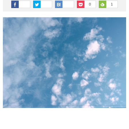
その他英語関連
旅行関連あれこれ
0
1