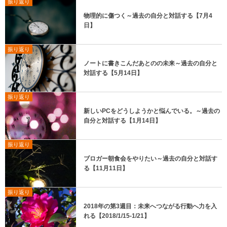
振り返り
物理的に傷つく～過去の自分と対話する【7月4
日】
振り返り
ノートに書きこんだあとのの未来～過去の自分と
対話する【5月14日】
振り返り
新しいPCをどうしようかと悩んでいる。～過去の
自分と対話する【1月14日】
振り返り
ブロガー朝食会をやりたい～過去の自分と対話す
る【11月11日】
振り返り
2018年の第3週目：未来へつながる行動へ力を入
れる【2018/1/15-1/21】