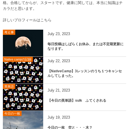
格。合格してからが、スタートです。健康に関しては、本当に知識はチ
カラだと思います。
詳しいプロフィールはこちら
考え事
July
23
,
2023
毎日投稿はしばらくお休み、または不定期更新に
なります。
Native campの記録
July
22
,
2023
【NativeCamp】3レッスンのうち１つキャンセ
ルしてしまった。
英単語
July
21
,
2023
【今日の英単語】sulk ふてくされる
今日の一枚
July
19
,
2023
今日の一枚 空と・・・木？