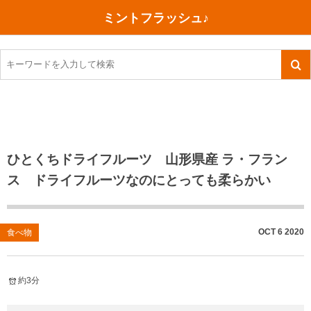
ミントフラッシュ♪
旅行、行ってきた
語学・学習
美容・健康
読書
記録
TOEIC感想・結果
今日買った本
ご朱印帳めぐり
ファスティング
食べ物
英会話！はじめました。
気になる本
イベント
リハビリ(五十肩）
考え事
英検！受験
読書メモ
小山町（静岡県）
カフェイン断ち
捨てログ
ひとくちドライフルーツ 山形県産 ラ・フラン
ス ドライフルーツなのにとっても柔らかい
TOEIC800点への道
川越（埼玉県）
コスメ
今日の一枚
TOEIC（作戦・ノウハウなど）
沖縄
ダイエット
月、星、宇宙
OCT
6
2020
食べ物
TOEIC700点への道
神戸
健康あれこれ
英単語
行ってきたあれこれ
美容あれこれ
約3分