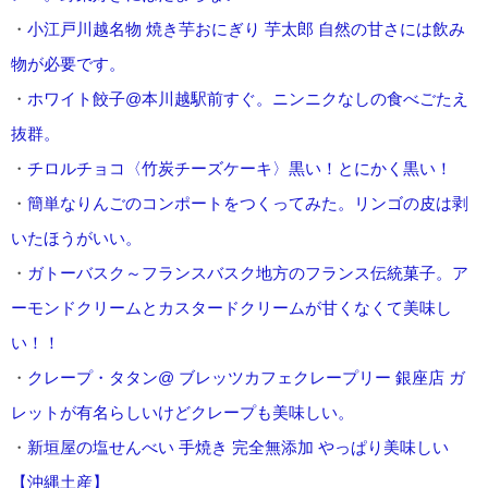
・
小江戸川越名物 焼き芋おにぎり 芋太郎 自然の甘さには飲み
物が必要です。
・
ホワイト餃子@本川越駅前すぐ。ニンニクなしの食べごたえ
抜群。
・
チロルチョコ〈竹炭チーズケーキ〉黒い！とにかく黒い！
・
簡単なりんごのコンポートをつくってみた。リンゴの皮は剥
いたほうがいい。
・
ガトーバスク～フランスバスク地方のフランス伝統菓子。ア
ーモンドクリームとカスタードクリームが甘くなくて美味し
い！！
・
クレープ・タタン@ ブレッツカフェクレープリー 銀座店 ガ
レットが有名らしいけどクレープも美味しい。
・
新垣屋の塩せんべい 手焼き 完全無添加 やっぱり美味しい
【沖縄土産】