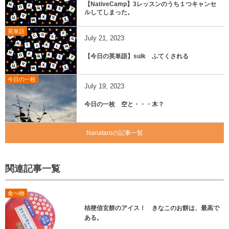
【NativeCamp】3レッスンのうち１つキャンセ
ルしてしまった。
英単語
July
21
,
2023
【今日の英単語】sulk ふてくされる
今日の一枚
July
19
,
2023
今日の一枚 空と・・・木？
Nanataroの記事一覧
関連記事一覧
食べ物
桔梗信玄餅のアイス！ きなこのお餅は、最高で
ある。