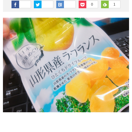
その他英語関連
旅行関連あれこれ
0
1