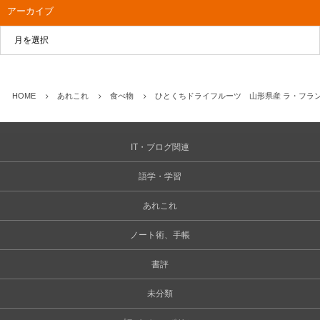
アーカイブ
HOME
あれこれ
食べ物
ひとくちドライフルーツ 山形県産 ラ・フラ
IT・ブログ関連
語学・学習
あれこれ
ノート術、手帳
書評
未分類