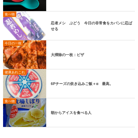
食べ物
忍者メシ ぶどう 今日の非常食をカバンに忍ば
せる
今日の一枚
大掃除の一枚：ピザ
健康あれこれ
6Pチーズの炊き込みご飯＋α 最高。
食べ物
朝からアイスを食べる人