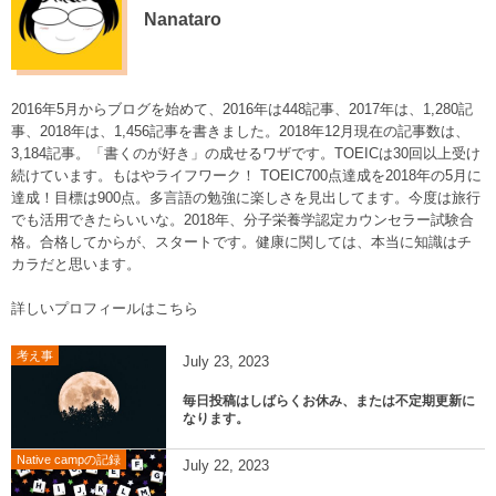
Nanataro
2016年5月からブログを始めて、2016年は448記事、2017年は、1,280記
事、2018年は、1,456記事を書きました。2018年12月現在の記事数は、
3,184記事。「書くのが好き」の成せるワザです。TOEICは30回以上受け
続けています。もはやライフワーク！ TOEIC700点達成を2018年の5月に
達成！目標は900点。多言語の勉強に楽しさを見出してます。今度は旅行
でも活用できたらいいな。2018年、分子栄養学認定カウンセラー試験合
格。合格してからが、スタートです。健康に関しては、本当に知識はチ
カラだと思います。
詳しいプロフィールはこちら
考え事
July
23
,
2023
毎日投稿はしばらくお休み、または不定期更新に
なります。
Native campの記録
July
22
,
2023