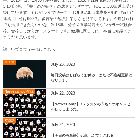
事、2018年は、1,456記事を書きました。2018年12月現在の記事数は、
3,184記事。「書くのが好き」の成せるワザです。TOEICは30回以上受け
続けています。もはやライフワーク！ TOEIC700点達成を2018年の5月に
達成！目標は900点。多言語の勉強に楽しさを見出してます。今度は旅行
でも活用できたらいいな。2018年、分子栄養学認定カウンセラー試験合
格。合格してからが、スタートです。健康に関しては、本当に知識はチ
カラだと思います。
詳しいプロフィールはこちら
考え事
July
23
,
2023
毎日投稿はしばらくお休み、または不定期更新に
なります。
Native campの記録
July
22
,
2023
【NativeCamp】3レッスンのうち１つキャンセ
ルしてしまった。
英単語
July
21
,
2023
【今日の英単語】sulk ふてくされる