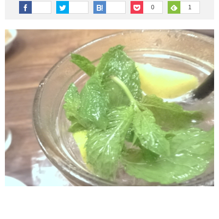
その他英語関連
旅行関連あれこれ
0
1