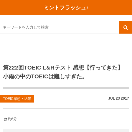
ミントフラッシュ♪
旅行、行ってきた
語学・学習
美容・健康
読書
記録
TOEIC感想・結果
今日買った本
ご朱印帳めぐり
ファスティング
食べ物
英会話！はじめました。
気になる本
イベント
リハビリ(五十肩）
考え事
英検！受験
読書メモ
小山町（静岡県）
カフェイン断ち
捨てログ
第222回TOEIC L&Rテスト 感想【行ってきた】
小雨の中のTOEICは難しすぎた。
TOEIC800点への道
川越（埼玉県）
コスメ
今日の一枚
TOEIC（作戦・ノウハウなど）
沖縄
ダイエット
月、星、宇宙
JUL
23
2017
TOEIC感想・結果
TOEIC700点への道
神戸
健康あれこれ
英単語
行ってきたあれこれ
美容あれこれ
約6分