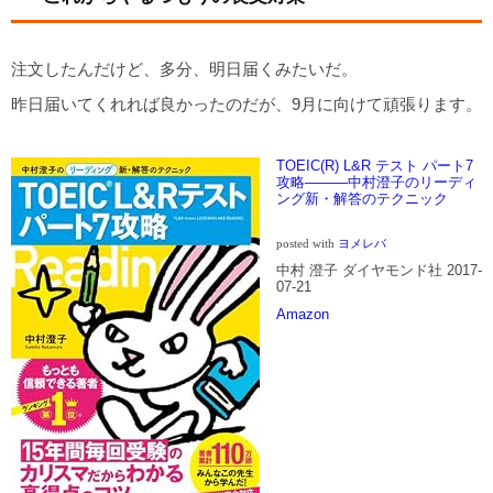
注文したんだけど、多分、明日届くみたいだ。
昨日届いてくれれば良かったのだが、9月に向けて頑張ります。
TOEIC(R) L&R テスト パート7
攻略―――中村澄子のリーディ
ング新・解答のテクニック
posted with
ヨメレバ
中村 澄子 ダイヤモンド社 2017-
07-21
Amazon