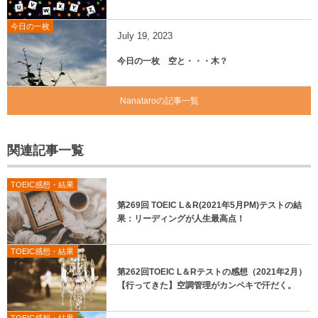
今日の一枚
July
19
,
2023
今日の一枚 空と・・・木？
Nanataroの記事一覧
関連記事一覧
TOEIC感想・結果
第269回 TOEIC L＆R(2021年5月PM)テストの結
果：リーディングが人生最高点！
TOEIC感想・結果
第262回TOEIC L＆Rテストの感想（2021年2月）
【行ってきた】空調管理がカンペキで汗だく。