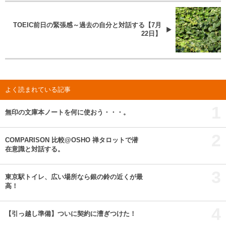
TOEIC前日の緊張感～過去の自分と対話する【7月
22日】
よく読まれている記事
1
無印の文庫本ノートを何に使おう・・・。
2
COMPARISON 比較@OSHO 禅タロットで潜
在意識と対話する。
3
東京駅トイレ、広い場所なら銀の鈴の近くが最
高！
4
【引っ越し準備】ついに契約に漕ぎつけた！