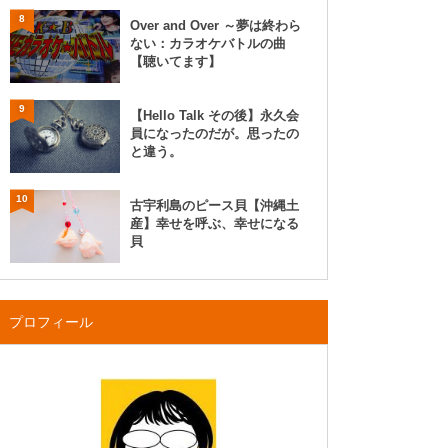
8
Over and Over ～夢は終わら
ない：カラオケバトルの曲
【聴いてます】
9
【Hello Talk その後】永久会
員になったのだが。思ったの
と違う。
10
古宇利島のピース貝【沖縄土
産】幸せを呼ぶ、幸せになる
貝
プロフィール