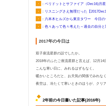
・
：
ペリドットとサファイア（Dec16)月
・
：
リスニングさえ無理だった【2017Dec
・
：
六本木ヒルズから東京タワー 今日の
・
：
色々あって色々考えた～過去の自分と対
2017年の今日は
双子座流星群の話でしたか。
2018年のふたご座流星群と言えば、12月1
こんな寒い日に、みれるはずもなく。
暖かいところだと、お天気の関係でみれな
夜空は、冷たくて寒いときのほうが、クリ
2年前の今日書いた記事(2016年)