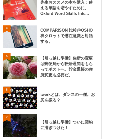
3
先生おススメの本を購入：使
える単語を増やすために。
Oxford Word Skills Inte...
4
COMPARISON 比較@OSHO
禅タロットで潜在意識と対話
する。
5
【引っ越し準備】住所の変更
は郵便局から転居通知をもら
ってポストへ。貯金通帳の住
所変更も必要だ。
6
twerkとは、ダンスの一種。お
尻を振る？
7
【引っ越し準備】ついに契約
に漕ぎつけた！