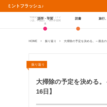
ミントフラッシュ♪
TOEICを始め、英会話（ドイ
語学・学習
読書
旅行
ツ語、中国語）、等の学習関
連
HOME
振り返り
大掃除の予定を決める。～過去の
振り返り
大掃除の予定を決める。
16日】