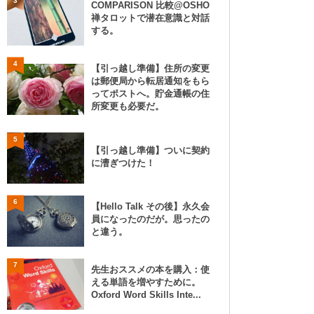
3
COMPARISON 比較@OSHO
禅タロットで潜在意識と対話
する。
4
【引っ越し準備】住所の変更
は郵便局から転居通知をもら
ってポストへ。貯金通帳の住
所変更も必要だ。
5
【引っ越し準備】ついに契約
に漕ぎつけた！
6
【Hello Talk その後】永久会
員になったのだが。思ったの
と違う。
7
先生おススメの本を購入：使
える単語を増やすために。
Oxford Word Skills Inte...