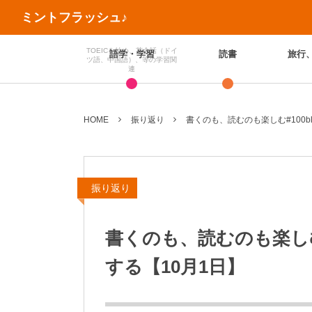
ミントフラッシュ♪
TOEICを始め、英会話（ドイ
語学・学習
読書
旅行
ツ語、中国語）、等の学習関
連
HOME
振り返り
書くのも、読むのも楽しむ#100b
振り返り
書くのも、読むのも楽しむ#
する【10月1日】