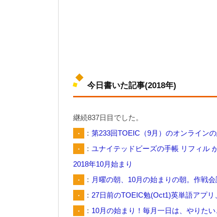
今日書いた記事(2018年)
継続837日目でした。
・
：
第233回TOEIC（9月）のオンライ
・
：
ユナイテッドビーズの手帳 リフィル 
2018年10月始まり
・
：
月曜の朝、10月の始まりの朝。作戦
・
：
27日前のTOEIC勉(Oct1)英単語
・
：
10月の始まり！毎月一日は、やりた