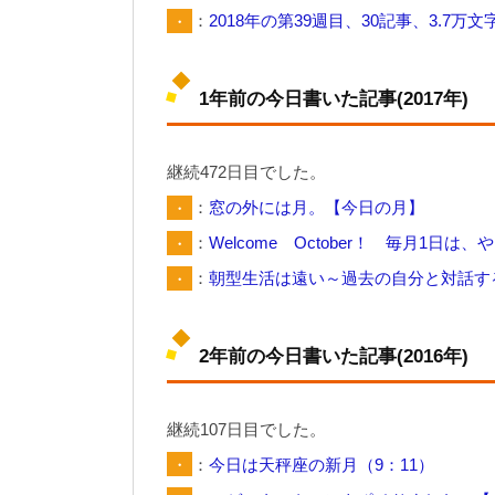
・
：
2018年の第39週目、30記事、3.7万文
1年前の今日書いた記事(2017年)
継続472日目でした。
・
：
窓の外には月。【今日の月】
・
：
Welcome October！ 毎月1日
・
：
朝型生活は遠い～過去の自分と対話する
2年前の今日書いた記事(2016年)
継続107日目でした。
・
：
今日は天秤座の新月（9：11）