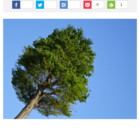
その他英語関連
旅行関連あれこれ
0
1