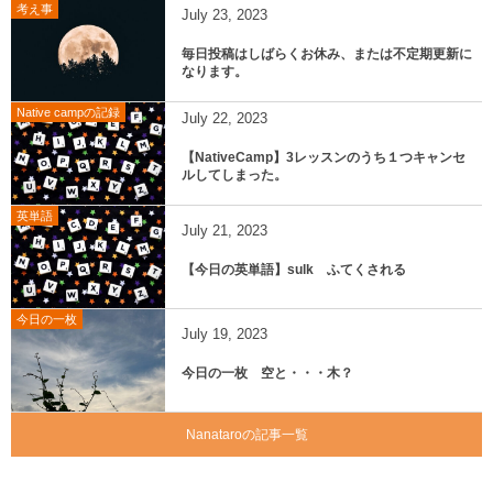
考え事
July
23
,
2023
毎日投稿はしばらくお休み、または不定期更新に
なります。
Native campの記録
July
22
,
2023
【NativeCamp】3レッスンのうち１つキャンセ
ルしてしまった。
英単語
July
21
,
2023
【今日の英単語】sulk ふてくされる
今日の一枚
July
19
,
2023
今日の一枚 空と・・・木？
Nanataroの記事一覧