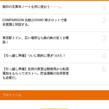
1
無印の文庫本ノートを何に使おう・・・。
2
COMPARISON 比較@OSHO 禅タロットで潜
在意識と対話する。
3
東京駅トイレ、広い場所なら銀の鈴の近くが最
高！
4
【引っ越し準備】ついに契約に漕ぎつけた！
5
【引っ越し準備】住所の変更は郵便局から転居
通知をもらってポストへ。貯金通帳の住所変更
も必要だ。
プロフィール