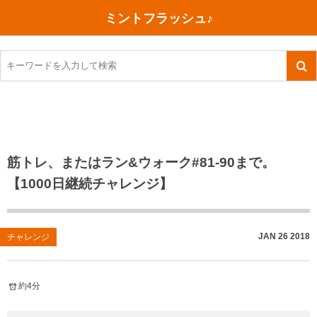
ミントフラッシュ♪
旅行、行ってきた
語学・学習
美容・健康
読書
記録
TOEIC感想・結果
今日買った本
ご朱印帳めぐり
ファスティング
食べ物
英会話！はじめました。
気になる本
イベント
リハビリ(五十肩）
考え事
英検！受験
読書メモ
小山町（静岡県）
カフェイン断ち
捨てログ
筋トレ、またはラン&ウォーク#81-90まで。
【1000日継続チャレンジ】
TOEIC800点への道
川越（埼玉県）
コスメ
今日の一枚
TOEIC（作戦・ノウハウなど）
沖縄
ダイエット
月、星、宇宙
JAN
26
2018
チャレンジ
TOEIC700点への道
神戸
健康あれこれ
英単語
行ってきたあれこれ
美容あれこれ
約4分