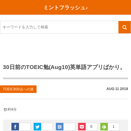
ミントフラッシュ♪
旅行、行ってきた
語学・学習
美容・健康
読書
記録
TOEIC感想・結果
今日買った本
ご朱印帳めぐり
ファスティング
食べ物
英会話！はじめました。
気になる本
イベント
リハビリ(五十肩）
考え事
英検！受験
読書メモ
小山町（静岡県）
カフェイン断ち
捨てログ
30日前のTOEIC勉(Aug10)英単語アプリばかり。
TOEIC800点への道
川越（埼玉県）
コスメ
今日の一枚
TOEIC（作戦・ノウハウなど）
沖縄
ダイエット
月、星、宇宙
AUG
11
2018
TOEIC800点への道
TOEIC700点への道
神戸
健康あれこれ
約4分
英単語
行ってきたあれこれ
美容あれこれ
0
1