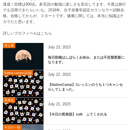
達成！目標は900点。多言語の勉強に楽しさを見出してます。今度は旅行
でも活用できたらいいな。2018年、分子栄養学認定カウンセラー試験合
格。合格してからが、スタートです。健康に関しては、本当に知識はチ
カラだと思います。
詳しいプロフィールはこちら
考え事
July
23
,
2023
毎日投稿はしばらくお休み、または不定期更新に
なります。
Native campの記録
July
22
,
2023
【NativeCamp】3レッスンのうち１つキャンセ
ルしてしまった。
英単語
July
21
,
2023
【今日の英単語】sulk ふてくされる
今日の一枚