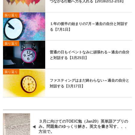
つながる行動へ力を入れる【2018/2/12-2/18】
振り返り
１年の後半の始まりの7月～過去の自分と対話す
る【7月1日】
振り返り
普通の日もイベントなみに頑張れる～過去の自分
と対話する【3月25日】
振り返り
ファスティングはまだ終わらない～過去の自分と
対話する【3月17日】
３月に向けてのTOEIC勉（Jan20）英単語アプリの
み。問題集のゆっくり解き。英文を書き写す、、、
方法で。