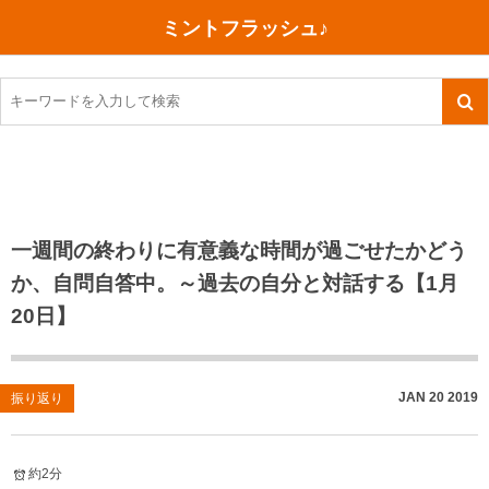
ミントフラッシュ♪
旅行、行ってきた
語学・学習
美容・健康
読書
記録
TOEIC感想・結果
今日買った本
ご朱印帳めぐり
ファスティング
食べ物
英会話！はじめました。
気になる本
イベント
リハビリ(五十肩）
考え事
英検！受験
読書メモ
小山町（静岡県）
カフェイン断ち
捨てログ
一週間の終わりに有意義な時間が過ごせたかどう
か、自問自答中。～過去の自分と対話する【1月
TOEIC800点への道
川越（埼玉県）
コスメ
今日の一枚
20日】
TOEIC（作戦・ノウハウなど）
沖縄
ダイエット
月、星、宇宙
TOEIC700点への道
神戸
健康あれこれ
JAN
20
2019
振り返り
英単語
行ってきたあれこれ
美容あれこれ
約2分