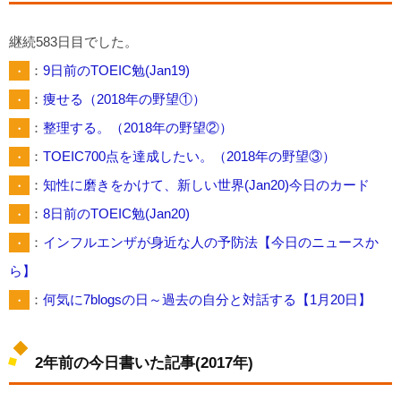
継続583日目でした。
・
：
9日前のTOEIC勉(Jan19)
・
：
痩せる（2018年の野望①）
・
：
整理する。（2018年の野望②）
・
：
TOEIC700点を達成したい。（2018年の野望③）
・
：
知性に磨きをかけて、新しい世界(Jan20)今日のカード
・
：
8日前のTOEIC勉(Jan20)
・
：
インフルエンザが身近な人の予防法【今日のニュースか
ら】
・
：
何気に7blogsの日～過去の自分と対話する【1月20日】
2年前の今日書いた記事(2017年)