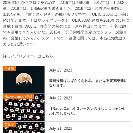
2016年5月からブログを始めて、2016年は448記事、2017年は、1,280記
事、2018年は、1,456記事を書きました。2018年12月現在の記事数は、
3,184記事。「書くのが好き」の成せるワザです。TOEICは30回以上受け
続けています。もはやライフワーク！ TOEIC700点達成を2018年の5月に
達成！目標は900点。多言語の勉強に楽しさを見出してます。今度は旅行
でも活用できたらいいな。2018年、分子栄養学認定カウンセラー試験合
格。合格してからが、スタートです。健康に関しては、本当に知識はチ
カラだと思います。
詳しいプロフィールはこちら
考え事
July
23
,
2023
毎日投稿はしばらくお休み、または不定期更新に
なります。
Native campの記録
July
22
,
2023
【NativeCamp】3レッスンのうち１つキャンセ
ルしてしまった。
英単語
July
21
,
2023