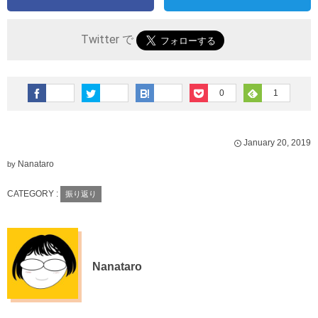
Twitter で
0
1
January
20
,
2019
Nanataro
by
CATEGORY :
振り返り
Nanataro