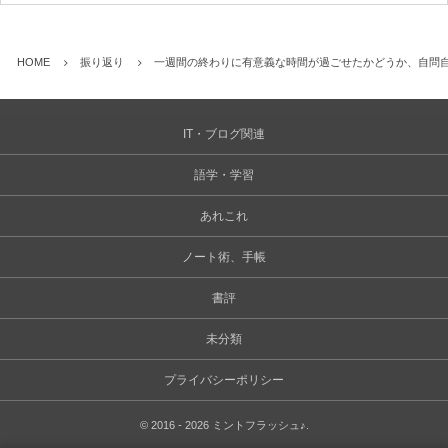
HOME
振り返り
一週間の終わりに有意義な時間が過ごせたかどうか、自問自
IT・ブログ関連
語学・学習
あれこれ
ノート術、手帳
書評
未分類
プライバシーポリシー
©
2016 - 2026
ミントフラッシュ♪
.