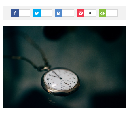
その他英語関連
旅行関連あれこれ
0
1