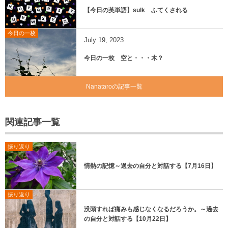
【今日の英単語】sulk ふてくされる
今日の一枚
July
19
,
2023
今日の一枚 空と・・・木？
Nanataroの記事一覧
関連記事一覧
振り返り
情熱の記憶～過去の自分と対話する【7月16日】
振り返り
没頭すれば痛みも感じなくなるだろうか。～過去
の自分と対話する【10月22日】