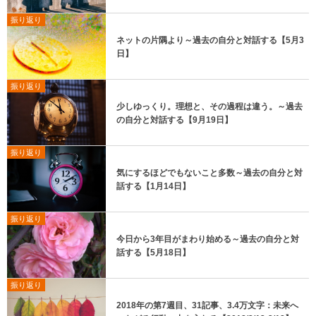
振り返り
ネットの片隅より～過去の自分と対話する【5月3
日】
振り返り
少しゆっくり。理想と、その過程は違う。～過去
の自分と対話する【9月19日】
振り返り
気にするほどでもないこと多数～過去の自分と対
話する【1月14日】
振り返り
今日から3年目がまわり始める～過去の自分と対
話する【5月18日】
振り返り
2018年の第7週目、31記事、3.4万文字：未来へ