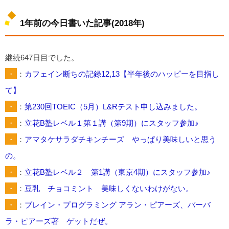
1年前の今日書いた記事(2018年)
継続647日目でした。
・
：
カフェイン断ちの記録12,13【半年後のハッピーを目指し
て】
・
：
第230回TOEIC（5月）L&Rテスト申し込みました。
・
：
立花B塾レベル１第１講（第9期）にスタッフ参加♪
・
：
アマタケサラダチキンチーズ やっぱり美味しいと思う
の。
・
：
立花B塾レベル２ 第1講（東京4期）にスタッフ参加♪
・
：
豆乳 チョコミント 美味しくないわけがない。
・
：
ブレイン・プログラミング アラン・ピアーズ、バーバ
ラ・ピアーズ著 ゲットだぜ。