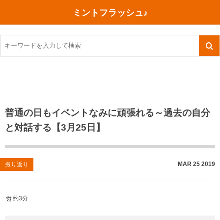
ミントフラッシュ♪
旅行、行ってきた
語学・学習
美容・健康
読書
記録
TOEIC感想・結果
今日買った本
ご朱印帳めぐり
ファスティング
食べ物
英会話！はじめました。
気になる本
イベント
リハビリ(五十肩）
考え事
英検！受験
読書メモ
小山町（静岡県）
カフェイン断ち
捨てログ
普通の日もイベントなみに頑張れる～過去の自分
と対話する【3月25日】
TOEIC800点への道
川越（埼玉県）
コスメ
今日の一枚
TOEIC（作戦・ノウハウなど）
沖縄
ダイエット
月、星、宇宙
MAR
25
2019
振り返り
TOEIC700点への道
神戸
健康あれこれ
英単語
行ってきたあれこれ
美容あれこれ
約3分