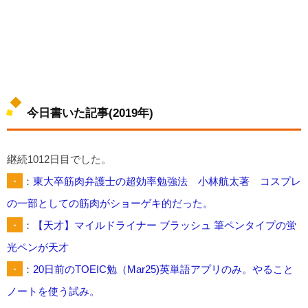
今日書いた記事(2019年)
継続1012日目でした。
・
：
東大卒筋肉弁護士の超効率勉強法 小林航太著 コスプレ
の一部としての筋肉がショーゲキ的だった。
・
：
【天才】マイルドライナー ブラッシュ 筆ペンタイプの蛍
光ペンが天才
・
：
20日前のTOEIC勉（Mar25)英単語アプリのみ。やること
ノートを使う試み。