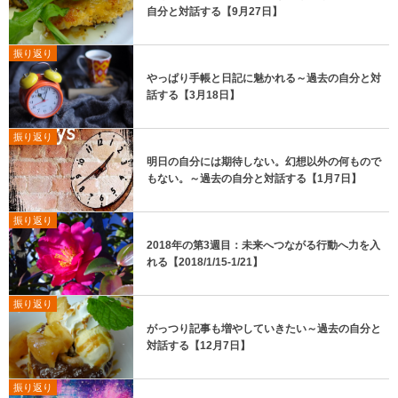
自分と対話する【9月27日】
振り返り
やっぱり手帳と日記に魅かれる～過去の自分と対
話する【3月18日】
振り返り
明日の自分には期待しない。幻想以外の何もので
もない。～過去の自分と対話する【1月7日】
振り返り
2018年の第3週目：未来へつながる行動へ力を入
れる【2018/1/15-1/21】
振り返り
がっつり記事も増やしていきたい～過去の自分と
対話する【12月7日】
振り返り