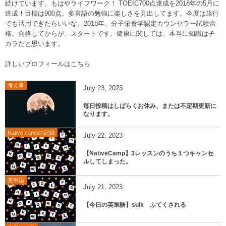
続けています。もはやライフワーク！ TOEIC700点達成を2018年の5月に
達成！目標は900点。多言語の勉強に楽しさを見出してます。今度は旅行
でも活用できたらいいな。2018年、分子栄養学認定カウンセラー試験合
格。合格してからが、スタートです。健康に関しては、本当に知識はチ
カラだと思います。
詳しいプロフィールはこちら
考え事
July
23
,
2023
毎日投稿はしばらくお休み、または不定期更新に
なります。
Native campの記録
July
22
,
2023
【NativeCamp】3レッスンのうち１つキャンセ
ルしてしまった。
英単語
July
21
,
2023
【今日の英単語】sulk ふてくされる