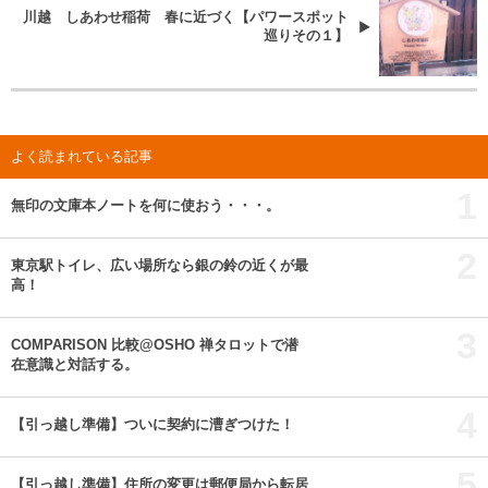
川越 しあわせ稲荷 春に近づく【パワースポット
巡りその１】
よく読まれている記事
1
無印の文庫本ノートを何に使おう・・・。
2
東京駅トイレ、広い場所なら銀の鈴の近くが最
高！
3
COMPARISON 比較@OSHO 禅タロットで潜
在意識と対話する。
4
【引っ越し準備】ついに契約に漕ぎつけた！
5
【引っ越し準備】住所の変更は郵便局から転居