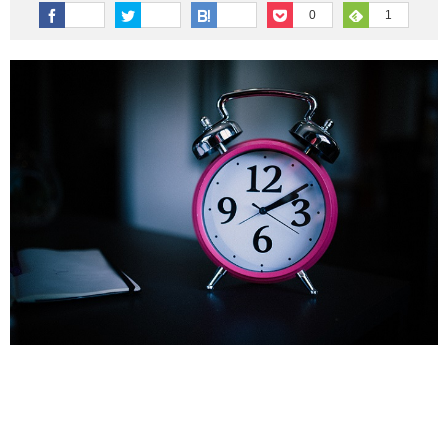
その他英語関連
旅行関連あれこれ
0
1