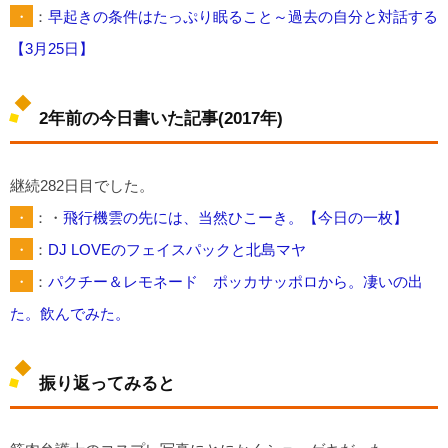
・
：
早起きの条件はたっぷり眠ること～過去の自分と対話する
【3月25日】
2年前の今日書いた記事(2017年)
継続282日目でした。
・
：・
飛行機雲の先には、当然ひこーき。【今日の一枚】
・
：
DJ LOVEのフェイスパックと北島マヤ
・
：
パクチー＆レモネード ポッカサッポロから。凄いの出
た。飲んでみた。
振り返ってみると