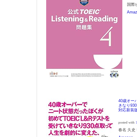
国際ビ
Amaz
40歳オー
きなり9
対応新装
posted with
春名 久史 扶