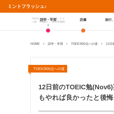
ミントフラッシュ♪
TOEICを始め、英会話（ドイ
語学・学習
読書
旅行
ツ語、中国語）、等の学習関
連
HOME
語学・学習
TOEIC800点への道
12日
TOEIC800点への道
12日前のTOEIC勉(N
もやれば良かったと後悔