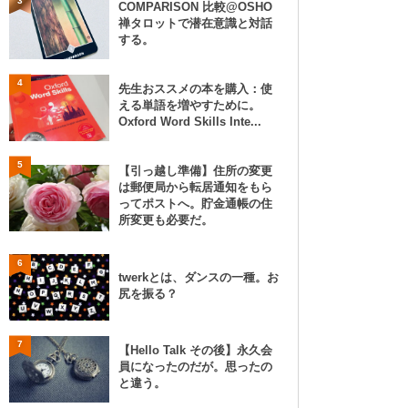
3
COMPARISON 比較@OSHO
禅タロットで潜在意識と対話
する。
4
先生おススメの本を購入：使
える単語を増やすために。
Oxford Word Skills Inte...
5
【引っ越し準備】住所の変更
は郵便局から転居通知をもら
ってポストへ。貯金通帳の住
所変更も必要だ。
6
twerkとは、ダンスの一種。お
尻を振る？
7
【Hello Talk その後】永久会
員になったのだが。思ったの
と違う。