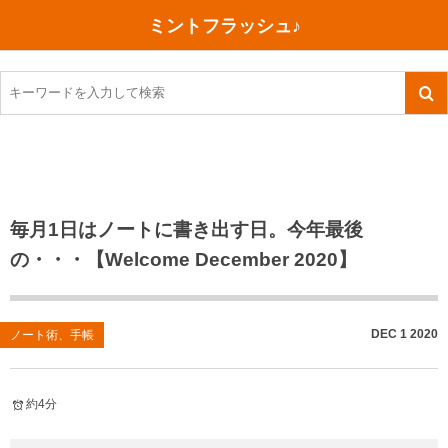
ミントフラッシュ♪
旅行、行ってきた
語学・学習
美容・健康
読書
記録
TOEIC感想・結果
今日買った本
ご朱印帳めぐり
ファスティング
食べ物
英会話！はじめました。
気になる本
イベント
リハビリ(五十肩）
考え事
英検！受験
読書メモ
小山町（静岡県）
カフェイン断ち
捨てログ
毎月1日はノートに書き出す日。今年最後
の・・・【Welcome December 2020】
TOEIC800点への道
川越（埼玉県）
コスメ
今日の一枚
TOEIC（作戦・ノウハウなど）
沖縄
ダイエット
月、星、宇宙
DEC
1
2020
ノート術、手帳
TOEIC700点への道
神戸
健康あれこれ
英単語
行ってきたあれこれ
美容あれこれ
約4分