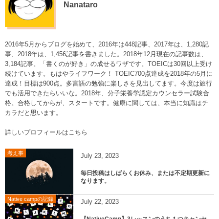
Nanataro
2016年5月からブログを始めて、2016年は448記事、2017年は、1,280記
事、2018年は、1,456記事を書きました。2018年12月現在の記事数は、
3,184記事。「書くのが好き」の成せるワザです。TOEICは30回以上受け
続けています。もはやライフワーク！ TOEIC700点達成を2018年の5月に
達成！目標は900点。多言語の勉強に楽しさを見出してます。今度は旅行
でも活用できたらいいな。2018年、分子栄養学認定カウンセラー試験合
格。合格してからが、スタートです。健康に関しては、本当に知識はチ
カラだと思います。
詳しいプロフィールはこちら
考え事
July
23
,
2023
毎日投稿はしばらくお休み、または不定期更新に
なります。
Native campの記録
July
22
,
2023
【NativeCamp】3レッスンのうち１つキャンセ