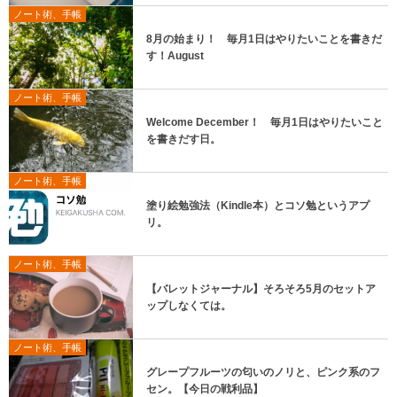
ノート術、手帳
8月の始まり！ 毎月1日はやりたいことを書きだ
す！August
ノート術、手帳
Welcome December！ 毎月1日はやりたいこと
を書きだす日。
ノート術、手帳
塗り絵勉強法（Kindle本）とコソ勉というアプ
リ。
ノート術、手帳
【バレットジャーナル】そろそろ5月のセットア
ップしなくては。
ノート術、手帳
グレープフルーツの匂いのノリと、ピンク系のフ
セン。【今日の戦利品】