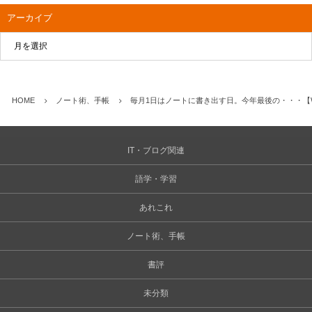
アーカイブ
HOME
ノート術、手帳
毎月1日はノートに書き出す日。今年最後の・・・【Welcom
IT・ブログ関連
語学・学習
あれこれ
ノート術、手帳
書評
未分類