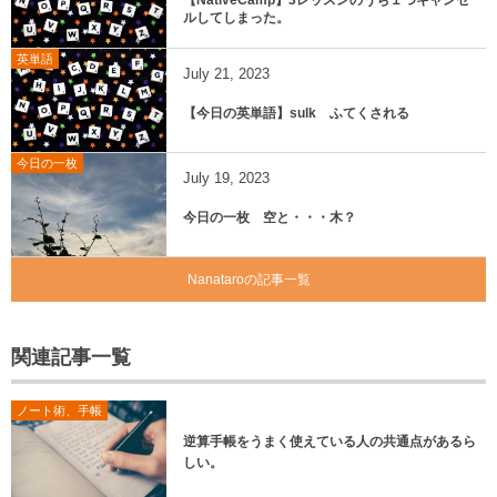
ルしてしまった。
英単語
July
21
,
2023
【今日の英単語】sulk ふてくされる
今日の一枚
July
19
,
2023
今日の一枚 空と・・・木？
Nanataroの記事一覧
関連記事一覧
ノート術、手帳
逆算手帳をうまく使えている人の共通点があるら
しい。