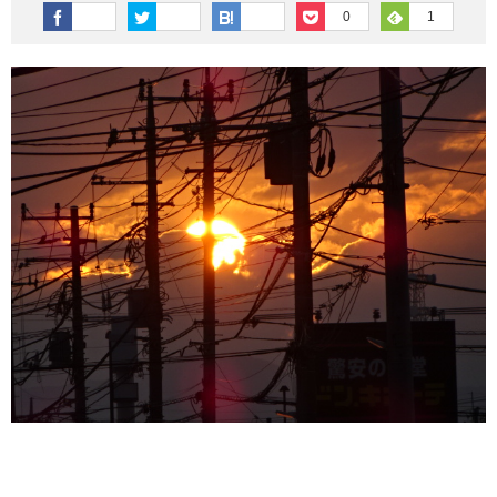
その他英語関連
旅行関連あれこれ
0
1