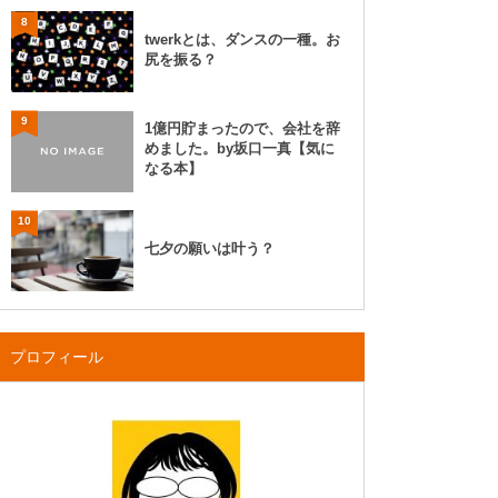
8
twerkとは、ダンスの一種。お
尻を振る？
9
1億円貯まったので、会社を辞
めました。by坂口一真【気に
なる本】
10
七夕の願いは叶う？
プロフィール