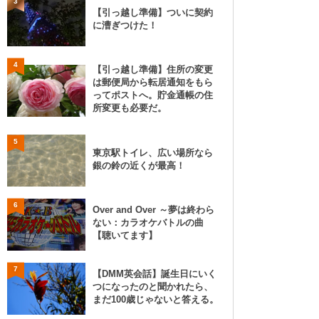
3
【引っ越し準備】ついに契約
に漕ぎつけた！
4
【引っ越し準備】住所の変更
は郵便局から転居通知をもら
ってポストへ。貯金通帳の住
所変更も必要だ。
5
東京駅トイレ、広い場所なら
銀の鈴の近くが最高！
6
Over and Over ～夢は終わら
ない：カラオケバトルの曲
【聴いてます】
7
【DMM英会話】誕生日にいく
つになったのと聞かれたら、
まだ100歳じゃないと答える。