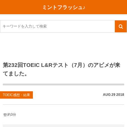
ミントフラッシュ♪
旅行、行ってきた
語学・学習
美容・健康
読書
記録
TOEIC感想・結果
今日買った本
ご朱印帳めぐり
ファスティング
食べ物
英会話！はじめました。
気になる本
イベント
リハビリ(五十肩）
考え事
英検！受験
読書メモ
小山町（静岡県）
カフェイン断ち
捨てログ
第232回TOEIC L&Rテスト（7月）のアビメが来
てました。
TOEIC800点への道
川越（埼玉県）
コスメ
今日の一枚
TOEIC（作戦・ノウハウなど）
沖縄
ダイエット
月、星、宇宙
AUG
29
2018
TOEIC感想・結果
TOEIC700点への道
神戸
健康あれこれ
英単語
行ってきたあれこれ
美容あれこれ
約3分