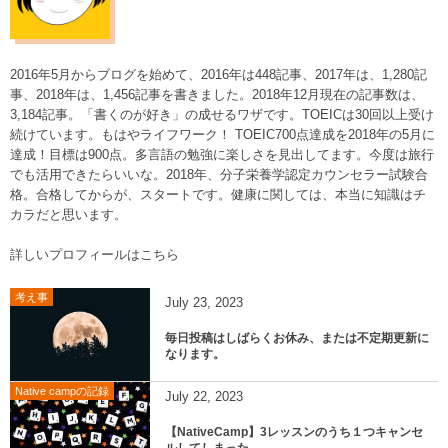
2016年5月からブログを始めて、2016年は448記事、2017年は、1,280記
事、2018年は、1,456記事を書きました。2018年12月現在の記事数は、
3,184記事。「書くのが好き」の成せるワザです。TOEICは30回以上受け
続けています。もはやライフワーク！ TOEIC700点達成を2018年の5月に
達成！目標は900点。多言語の勉強に楽しさを見出してます。今度は旅行
でも活用できたらいいな。2018年、分子栄養学認定カウンセラー試験合
格。合格してからが、スタートです。健康に関しては、本当に知識はチ
カラだと思います。
詳しいプロフィールはこちら
考え事
July
23
,
2023
毎日投稿はしばらくお休み、または不定期更新に
なります。
Native campの記録
July
22
,
2023
【NativeCamp】3レッスンのうち１つキャンセ