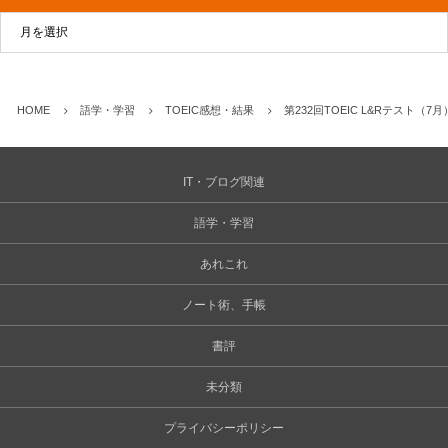
HOME
語学・学習
TOEIC感想・結果
第232回TOEIC L&Rテスト（
IT・ブログ関連
語学・学習
あれこれ
ノート術、手帳
書評
未分類
プライバシーポリシー