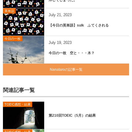
ルしてしまった。
英単語
July
21
,
2023
【今日の英単語】sulk ふてくされる
今日の一枚
July
19
,
2023
今日の一枚 空と・・・木？
Nanataroの記事一覧
関連記事一覧
TOEIC感想・結果
第210回TOEIC（5月）の結果