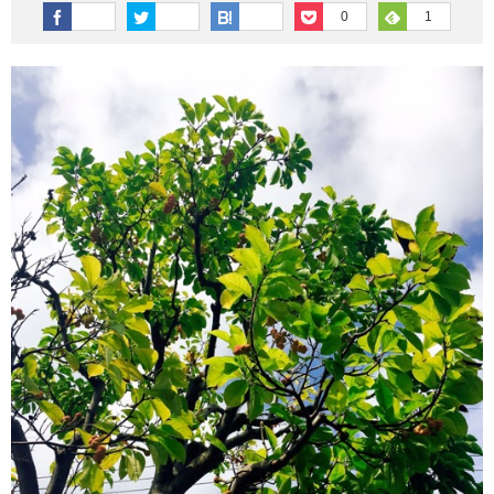
その他英語関連
旅行関連あれこれ
0
1