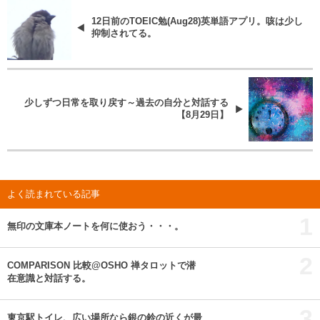
12日前のTOEIC勉(Aug28)英単語アプリ。咳は少し
抑制されてる。
少しずつ日常を取り戻す～過去の自分と対話する
【8月29日】
よく読まれている記事
1
無印の文庫本ノートを何に使おう・・・。
2
COMPARISON 比較@OSHO 禅タロットで潜
在意識と対話する。
3
東京駅トイレ、広い場所なら銀の鈴の近くが最